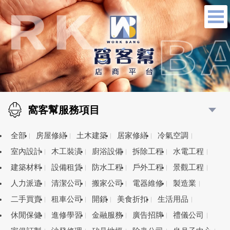
窩客幫服務項目
全部
房屋修繕
土木建築
居家修繕
冷氣空調
室內設計
木工裝潢
廚浴設備
拆除工程
水電工程
建築材料
設備租賃
防水工程
戶外工程
景觀工程
人力派遣
清潔公司
搬家公司
電器維修
製造業
二手買賣
租車公司
開鎖
美食折扣
生活用品
休閒保健
進修學習
金融服務
廣告招牌
禮儀公司