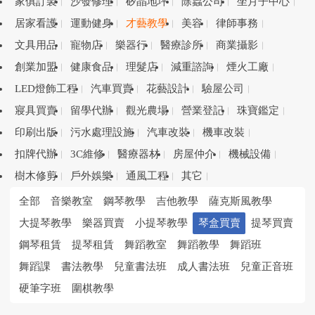
家俱訂製
沙發修理
矽晶地坪
除蟲公司
坐月子中心
居家看護
運動健身
才藝教學
美容
律師事務
文具用品
寵物店
樂器行
醫療診所
商業攝影
創業加盟
健康食品
理髮店
減重諮詢
煙火工廠
LED燈飾工程
汽車買賣
花藝設計
驗屋公司
寢具買賣
留學代辦
觀光農場
營業登記
珠寶鑑定
印刷出版
污水處理設施
汽車改裝
機車改裝
扣牌代辦
3C維修
醫療器材
房屋仲介
機械設備
樹木修剪
戶外娛樂
通風工程
其它
全部
音樂教室
鋼琴教學
吉他教學
薩克斯風教學
大提琴教學
樂器買賣
小提琴教學
琴盒買賣
提琴買賣
鋼琴租賃
提琴租賃
舞蹈教室
舞蹈教學
舞蹈班
舞蹈課
書法教學
兒童書法班
成人書法班
兒童正音班
硬筆字班
圍棋教學