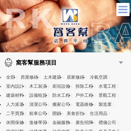
窩客幫服務項目
全部
房屋修繕
土木建築
居家修繕
冷氣空調
室內設計
木工裝潢
廚浴設備
拆除工程
水電工程
建築材料
設備租賃
防水工程
戶外工程
景觀工程
人力派遣
清潔公司
搬家公司
電器維修
製造業
二手買賣
租車公司
開鎖
美食折扣
生活用品
休閒保健
進修學習
金融服務
廣告招牌
禮儀公司