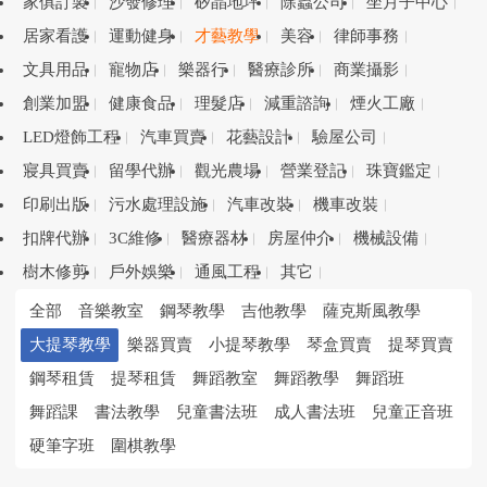
家俱訂製
沙發修理
矽晶地坪
除蟲公司
坐月子中心
居家看護
運動健身
才藝教學
美容
律師事務
文具用品
寵物店
樂器行
醫療診所
商業攝影
創業加盟
健康食品
理髮店
減重諮詢
煙火工廠
LED燈飾工程
汽車買賣
花藝設計
驗屋公司
寢具買賣
留學代辦
觀光農場
營業登記
珠寶鑑定
印刷出版
污水處理設施
汽車改裝
機車改裝
扣牌代辦
3C維修
醫療器材
房屋仲介
機械設備
樹木修剪
戶外娛樂
通風工程
其它
全部
音樂教室
鋼琴教學
吉他教學
薩克斯風教學
大提琴教學
樂器買賣
小提琴教學
琴盒買賣
提琴買賣
鋼琴租賃
提琴租賃
舞蹈教室
舞蹈教學
舞蹈班
舞蹈課
書法教學
兒童書法班
成人書法班
兒童正音班
硬筆字班
圍棋教學