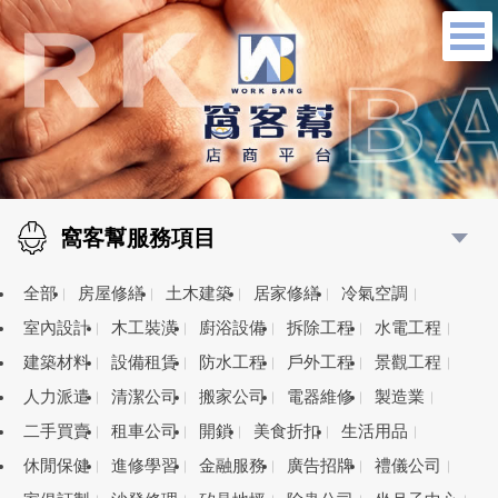
窩客幫服務項目
全部
房屋修繕
土木建築
居家修繕
冷氣空調
室內設計
木工裝潢
廚浴設備
拆除工程
水電工程
建築材料
設備租賃
防水工程
戶外工程
景觀工程
人力派遣
清潔公司
搬家公司
電器維修
製造業
二手買賣
租車公司
開鎖
美食折扣
生活用品
休閒保健
進修學習
金融服務
廣告招牌
禮儀公司