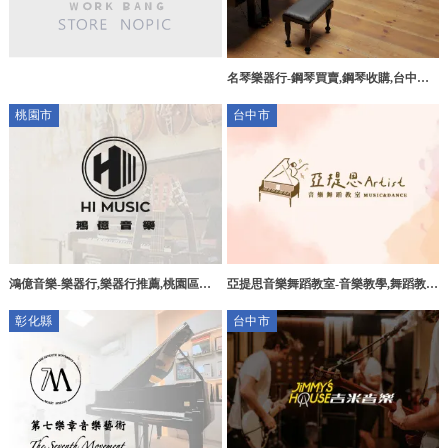
名琴樂器行-鋼琴買賣,鋼琴收購,台中樂
器行,北區樂器店
桃園市
台中市
鴻億音樂-樂器行,樂器行推薦,桃園區樂
亞提思音樂舞蹈教室-音樂教學,舞蹈教
器行,龍潭區樂器行
學,台中音樂教學,台中舞蹈教學,西屯音
彰化縣
台中市
樂教學,西屯舞蹈教學