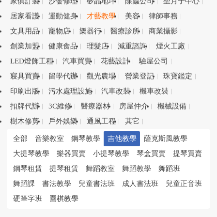
家俱訂製
沙發修理
矽晶地坪
除蟲公司
坐月子中心
居家看護
運動健身
才藝教學
美容
律師事務
文具用品
寵物店
樂器行
醫療診所
商業攝影
創業加盟
健康食品
理髮店
減重諮詢
煙火工廠
LED燈飾工程
汽車買賣
花藝設計
驗屋公司
寢具買賣
留學代辦
觀光農場
營業登記
珠寶鑑定
印刷出版
污水處理設施
汽車改裝
機車改裝
扣牌代辦
3C維修
醫療器材
房屋仲介
機械設備
樹木修剪
戶外娛樂
通風工程
其它
全部
音樂教室
鋼琴教學
吉他教學
薩克斯風教學
大提琴教學
樂器買賣
小提琴教學
琴盒買賣
提琴買賣
鋼琴租賃
提琴租賃
舞蹈教室
舞蹈教學
舞蹈班
舞蹈課
書法教學
兒童書法班
成人書法班
兒童正音班
硬筆字班
圍棋教學