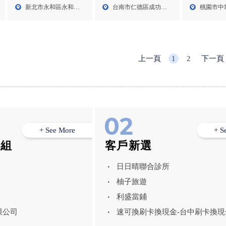
區看護
長照中心,台南老人安養
遣,桃園外籍
新北市永和區永和路
台南市仁德區成功二
桃園市中
中心,台南長照中心,仁德
園居家看護
二段5...
街20...
區老人安養中心
上一頁
1
2
下一頁
+ See More
+ S
模組
客戶新選
日日晴聯合診所
柚子旅遊
利盛當鋪
限公司
速可換刷卡換現金-台中刷卡換現