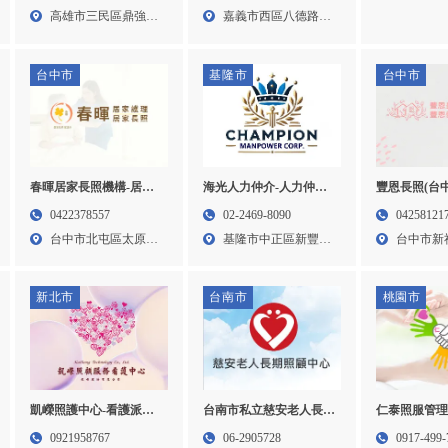
區看護申請
高雄人力仲介,三民區人
58之...
嘉義市西區八德路
高雄市三民區鼎強街
力仲介
103...
73-...
台中市
基隆市
台中市
春暉居家長照機構-居家
豐恩長照(台
海光人力仲介-人力仲介
護理所,居家照護,居家護
豐恩)-看護,
公司,外勞申請,外勞仲介,
0422378557
04258121
02-2469-8090
理,台中居家護理所,北屯
中老人看護,
基隆人力仲介公司,中正
台中市北屯區太原路
台中市新
基隆市中正區新豐街
區居家照護,西屯區居家
護,老人居家
區人力仲介公司
三段1...
374...
161...
照護
人居家照護,
家照護推薦
新北市
台南市
桃園市
凱嶸照護中心-看護派遣,
台南市私立慈安老人長期
仁泰照服管
居家看護,台北看護,永和
照顧中心-老人安養中心,
護,居家看護
0921958767
06-2905728
0917-499-