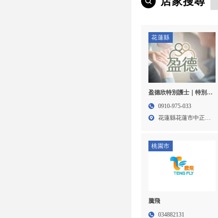
店家搜尋
花蓮縣
盈德欣特別護士｜特別護
士,陪同就醫,花蓮特別護
0910-975-033
士,吉安鄉特別護士
花蓮縣花蓮市中正路
184...
桃園市
騰飛
034882131