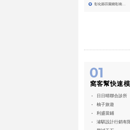
家照護,彰化居家照護派
彰化縣芬園鄉彰南路
遣
四段7...
窩客幫快速
日日晴聯合診所
柚子旅遊
利盛當鋪
濬騏設計行銷有