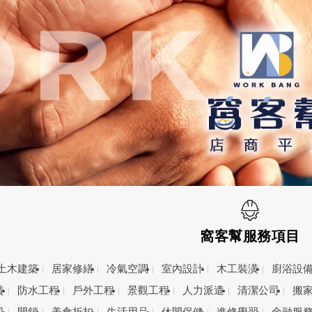
窩客幫服務項目
土木建築
居家修繕
冷氣空調
室內設計
木工裝潢
廚浴設
賃
防水工程
戶外工程
景觀工程
人力派遣
清潔公司
搬