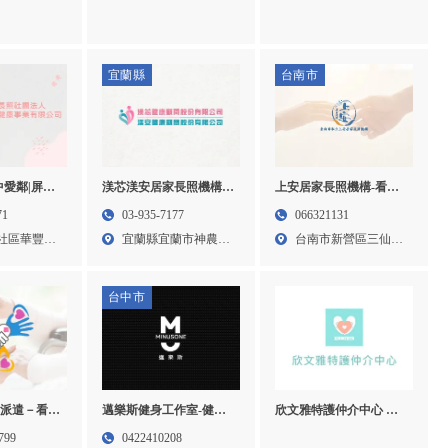
日區看護派遣,醫院看護,
中壢區看護申請
台中醫院看護,居家看護,
台中居家看護
宜蘭縣
台南市
中愛鄰|屏東
渼芯渼安居家長照機構-
上安居家長照機構-看護,
老人看護,台
居家看護,老人居家看護,
老人看護,台南老人看護,
71
03-935-7177
066321131
新社老人看
宜蘭居家看護,冬山居家
新營區老人看護,台南居
社區華豐街
宜蘭縣宜蘭市神農路
台南市新營區三仙里
照護,台中老
看護,礁溪居家看護
家照護,新營區居家照護
一段1...
中華路...
新社老人居
台中市
理派遣－看
邁樂斯健身工作室-健身
欣文雅特護仲介中心 提
,外籍看護派
房,健身工作室,台中健身
供專業到府護理服務，含
799
0422410208