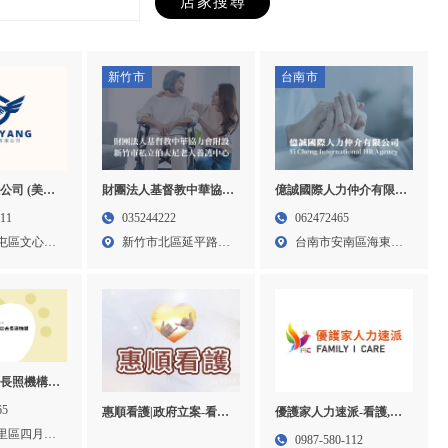
新竹市
台南市
公司 (美嘉
財團法人基督教中華協力
億誠國際人力仲介有限公
會附設新竹市私立伯大尼
司-人力仲介,人力仲介公
611
035244222
062472465
老人養護中心-老人照護,
司,台南人力仲介,安南區
屯區文心路
新竹市北區延平路一
台南市安南區海東里
老人安養中心,新竹老人
人力仲介
段4...
同安路...
照護,北區老人安養中心
長照機構-
照中心,台中
65
優護家人力速派-看護,看
惠順看護|政府立案-看護,
里區老人長
護派遣,台中看護派遣,烏
外籍看護派遣,桃園看護,
里區四月路
0987-580-112