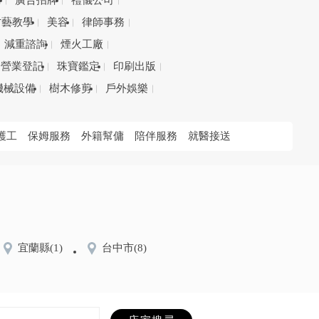
務
廣告招牌
禮儀公司
才藝教學
美容
律師事務
減重諮詢
煙火工廠
營業登記
珠寶鑑定
印刷出版
機械設備
樹木修剪
戶外娛樂
護工
保姆服務
外籍幫傭
陪伴服務
就醫接送
宜蘭縣
(1)
台中市
(8)