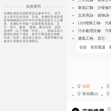
二手買賣
租車公
免責聲明
家俱訂製
沙發修
本網站僅提供窩客幫資訊參考平台， 並不
文具用品
寵物店
涉入其中任何諮詢、交易。本網站對各該窩
客幫相關資訊亦不作任何實質或形式上之審
LED燈飾工程
汽
查。本網站中所載一切窩客幫的資訊、文
字、照片、圖形 、產權、廣告內容、或其
污水處理設施
汽
他資料（以下簡稱『內容』）。無論其為公
開張貼或私下傳送，若有不實或違法情事，
均為『內容』提供者之責任，窩客幫概不負
通風工程
其它
責也不承擔任何法律責任。
全部
長照看護
全區
彰化縣
(2)