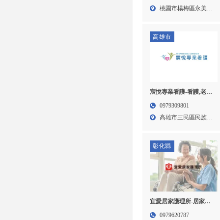
桃園市楊梅區永美路
77號...
高雄市
宸悅專業看護-看護,老人
看護,高雄看護,三民區看
0979309801
護
高雄市三民區民族一
路80...
彰化縣
宜愛居家護理所-居家照
護,居家照護派遣,彰化居
0979620787