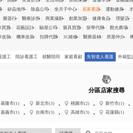
司
開鎖
美食折扣
生活用品
休閒保健
進修學習
金融服
理
矽晶地坪
除蟲公司
坐月子中心
居家看護
運動健身
樂器行
醫療診所
商業攝影
創業加盟
健康食品
理髮店
車買賣
花藝設計
驗屋公司
寢具買賣
留學代辦
觀光農場
車改裝
機車改裝
扣牌代辦
3C維修
醫療器材
房屋仲介
看護工
陪診看護工
就醫陪同
家庭看顧
失智老人看護
外籍監
分區店家搜尋
基隆市
(1)
新北市
(3)
桃園市
(2)
新竹市
(1)
嘉義市
(1)
台南市
(3)
高雄市
(3)
花蓮縣
(1)