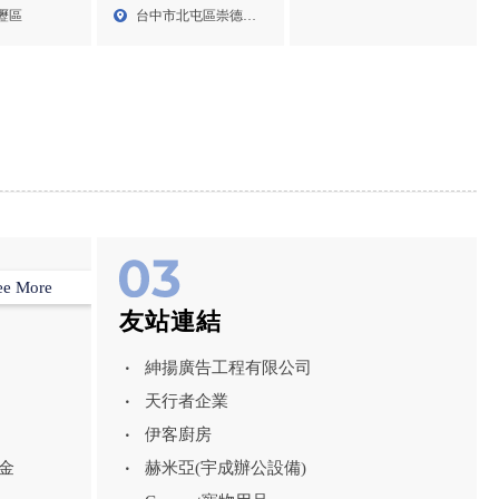
看護派遣,桃
房,北屯健身房
日常照護、術後照護、居
壢區
台中市北屯區崇德路
派遣
家護理與 24 小時特護，
二段3...
讓您在家也能安心療癒。
ee More
友站連結
紳揚廣告工程有限公司
天行者企業
伊客廚房
金
赫米亞(宇成辦公設備)