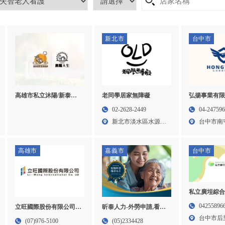
新北市
台中市
高雄市私立沐陽/新泰居
老同學居家無障礙
弘揚事業有限
家長照機構-居家照護,居
看護)
02-2628-2449
04-24759
家照護推薦,居家照顧申
新北市淡水區水源街
台中市南
請,高雄居家照護,楠梓居
一段1...
一段1...
家照護推薦,
高雄市
嘉義市
台中市
私立廣埕綜合
老人照護,長
04255896
昕泰人力-外勞申請,看護
立旺國際股份有限公司-
老人照護,后
工申請,嘉義外勞申請,西
人力仲介,人力仲介公司,
台中市后
(05)2334428
(07)976-5100
期照護