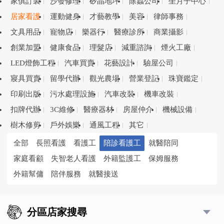
家俱訂製
沙發修理
矽晶地坪
除蟲公司
坐月子中心
居家看護
運動健身
才藝教學
美容
律師事務
文具用品
寵物店
樂器行
醫療診所
商業攝影
創業加盟
健康食品
理髮店
減重諮詢
煙火工廠
LED燈飾工程
汽車買賣
花藝設計
驗屋公司
寢具買賣
留學代辦
觀光農場
營業登記
珠寶鑑定
印刷出版
污水處理設施
汽車改裝
機車改裝
扣牌代辦
3C維修
醫療器材
房屋仲介
機械設備
樹木修剪
戶外娛樂
通風工程
其它
全部
長照看護
看護工
陪診看護工
就醫陪同
家庭看顧
失智老人看護
外籍監護工
保姆服務
外籍幫傭
陪伴服務
就醫接送
分區店家搜尋