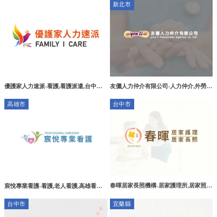
新北市
優護家人力速派-看護,看護派遣,台中看
友儷人力仲介有限公司-人力仲介,外勞申
護派遣,烏日區看護派遣,醫院看護,台中
請,看護工,台北人力仲介,台北外勞申請,
高雄市
台中市
醫院看護,居家看護,台中居家看護
板橋區人力仲介公司
春暉居家長照機構-居家護理所,居家照
宸悅專業看護-看護,老人看護,高雄看護,
護,居家護理,台中居家護理所,北屯區居
三民區看護
台中市
宜蘭縣
家照護,西屯區居家照護