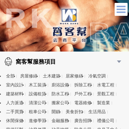
窩客幫服務項目
全部
房屋修繕
土木建築
居家修繕
冷氣空調
室內設計
木工裝潢
廚浴設備
拆除工程
水電工程
建築材料
設備租賃
防水工程
戶外工程
景觀工程
人力派遣
清潔公司
搬家公司
電器維修
製造業
二手買賣
租車公司
開鎖
美食折扣
生活用品
休閒保健
進修學習
金融服務
廣告招牌
禮儀公司