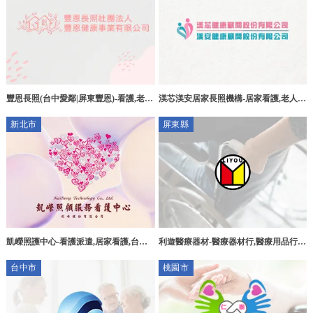
豐恩長照(台中愛鄰|屏東豐恩)-看護,老人
渼芯渼安居家長照機構-居家看護,老人居
看護,台中老人看護,新社老人看護,老人
家看護,宜蘭居家看護,冬山居家看護,礁
新北市
屏東縣
居家照護,台中老人居家照護,新社老人居
溪居家看護
家照護推薦
凱嶸照護中心-看護派遣,居家看護,台北
利遊醫療器材-醫療器材行,醫療用品行,
看護,永和區看護
屏東醫療器材行,屏東醫療用品行, 鹽埔
台中市
桃園市
鄉醫療器材行, 鹽埔鄉醫療用品行