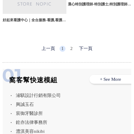
晨心特別護理師-特別護士,特別護理師,
高雄特別護士,台南特別護士,特別看護,
台北特別護士
好起來看護中心｜全台服務-看護,看護中
心,台中看護,新社看護中心
上一頁
1
2
下一頁
窩客幫快速模組
+ See More
濬騏設計行銷有限公司
興誠玉石
宸御牙醫診所
銓亦法律事務所
澧淇美容nikibi