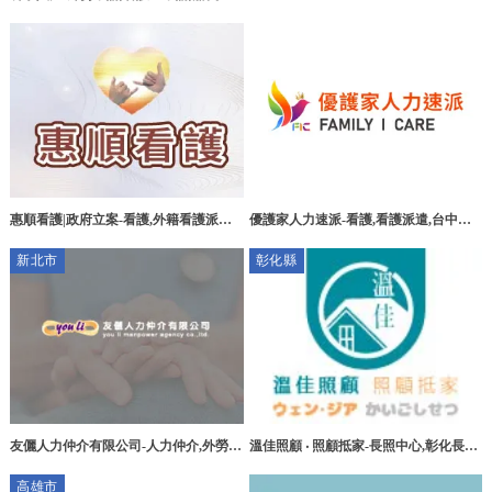
勞申請,西區看護申請
優護家人力速派-看護,看護派遣,台中看
惠順看護|政府立案-看護,外籍看護派遣,
護派遣,烏日區看護派遣,醫院看護,台中
桃園看護,中壢區看護申請
新北市
彰化縣
醫院看護,居家看護,台中居家看護
友儷人力仲介有限公司-人力仲介,外勞申
溫佳照顧 ‧ 照顧抵家-長照中心,彰化長照
請,看護工,台北人力仲介,台北外勞申請,
中心,員林長照中心,長照機構,彰化長照
高雄市
板橋區人力仲介公司
機構,員林長照機構