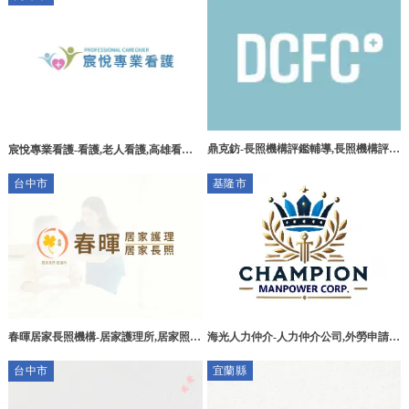
鼎克鈁-長照機構評鑑輔導,長照機構評鑑
宸悅專業看護-看護,老人看護,高雄看護,
顧問,嘉義長照機構評鑑輔導,民雄長照機
三民區看護
台中市
基隆市
構評鑑顧問
春暉居家長照機構-居家護理所,居家照
海光人力仲介-人力仲介公司,外勞申請,
護,居家護理,台中居家護理所,北屯區居
外勞仲介,基隆人力仲介公司,中正區人力
台中市
宜蘭縣
家照護,西屯區居家照護
仲介公司