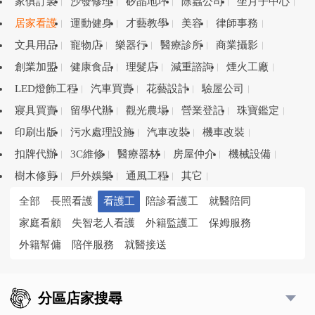
家俱訂製
沙發修理
矽晶地坪
除蟲公司
坐月子中心
居家看護
運動健身
才藝教學
美容
律師事務
文具用品
寵物店
樂器行
醫療診所
商業攝影
創業加盟
健康食品
理髮店
減重諮詢
煙火工廠
LED燈飾工程
汽車買賣
花藝設計
驗屋公司
寢具買賣
留學代辦
觀光農場
營業登記
珠寶鑑定
印刷出版
污水處理設施
汽車改裝
機車改裝
扣牌代辦
3C維修
醫療器材
房屋仲介
機械設備
樹木修剪
戶外娛樂
通風工程
其它
全部
長照看護
看護工
陪診看護工
就醫陪同
家庭看顧
失智老人看護
外籍監護工
保姆服務
外籍幫傭
陪伴服務
就醫接送
分區店家搜尋