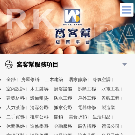
窩客幫服務項目
全部
房屋修繕
土木建築
居家修繕
冷氣空調
室內設計
木工裝潢
廚浴設備
拆除工程
水電工程
建築材料
設備租賃
防水工程
戶外工程
景觀工程
人力派遣
清潔公司
搬家公司
電器維修
製造業
二手買賣
租車公司
開鎖
美食折扣
生活用品
休閒保健
進修學習
金融服務
廣告招牌
禮儀公司