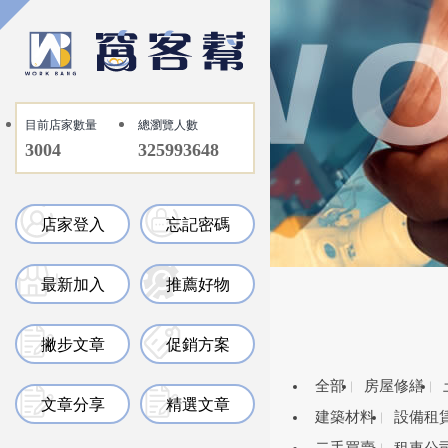
目前店家數量
總瀏覽人數
3004
325993648
店家登入
忘記密碼
最新加入
推薦好物
撇步文章
促銷方案
全部
房屋修繕
文章分享
精選文章
建築材料
設備租