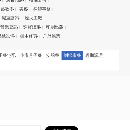
務
廣告招牌
禮儀公司
才藝教學
美容
律師事務
減重諮詢
煙火工廠
營業登記
珠寶鑑定
印刷出版
機械設備
樹木修剪
戶外娛樂
子餐宅配
小產月子餐
安胎餐
剖婦產餐
經期調理