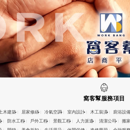
窩客幫服務項目
土木建築
居家修繕
冷氣空調
室內設計
木工裝潢
廚浴設
賃
防水工程
戶外工程
景觀工程
人力派遣
清潔公司
搬