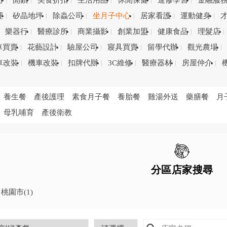
司
開鎖
美食折扣
生活用品
休閒保健
進修學習
金融服
理
矽晶地坪
除蟲公司
坐月子中心
居家看護
運動健身
樂器行
醫療診所
商業攝影
創業加盟
健康食品
理髮店
車買賣
花藝設計
驗屋公司
寢具買賣
留學代辦
觀光農場
車改裝
機車改裝
扣牌代辦
3C維修
醫療器材
房屋仲介
養生餐
產後護理
素食月子餐
養胎餐
雞湯外送
藥膳餐
月
母乳哺育
產後衛教
分區店家搜尋
桃園市
(1)