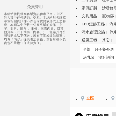
二手買賣
租車公
免責聲明
家俱訂製
沙發修
本網站僅提供窩客幫資訊參考平台， 並不
文具用品
寵物店
涉入其中任何諮詢、交易。本網站對各該窩
客幫相關資訊亦不作任何實質或形式上之審
LED燈飾工程
汽
查。本網站中所載一切窩客幫的資訊、文
字、照片、圖形 、產權、廣告內容、或其
污水處理設施
汽
他資料（以下簡稱『內容』）。無論其為公
開張貼或私下傳送，若有不實或違法情事，
均為『內容』提供者之責任，窩客幫概不負
通風工程
其它
責也不承擔任何法律責任。
全部
月子餐外送
泌乳師
泌乳諮詢
全區