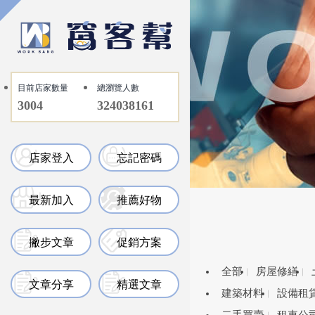
目前店家數量
總瀏覽人數
3004
324038161
店家登入
忘記密碼
最新加入
推薦好物
撇步文章
促銷方案
全部
房屋修繕
文章分享
精選文章
建築材料
設備租