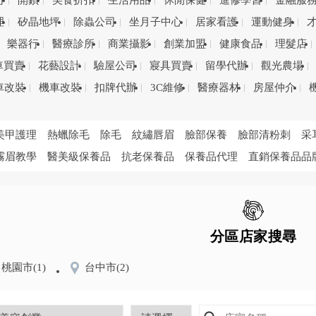
司
開鎖
美食折扣
生活用品
休閒保健
進修學習
金融服
理
矽晶地坪
除蟲公司
坐月子中心
居家看護
運動健身
樂器行
醫療診所
商業攝影
創業加盟
健康食品
理髮店
車買賣
花藝設計
驗屋公司
寢具買賣
留學代辦
觀光農場
車改裝
機車改裝
扣牌代辦
3C維修
醫療器材
房屋仲介
美甲護理
熱蠟除毛
除毛
紋繡唇眉
臉部保養
臉部清粉刺
采
霧眉教學
醫美級保養品
抗老保養品
保養品代理
直銷保養品品
分區店家搜尋
桃園市
(1)
台中市
(2)