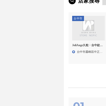
店家搜尋
台中市
JoliAnge久粒・台中紋髮
專門店
台中市霧峰區中正路
129...