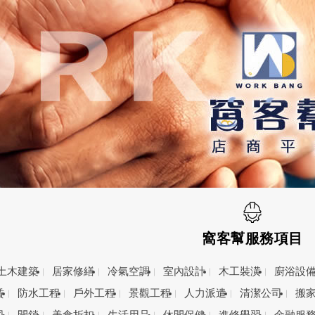
窩客幫服務項目
土木建築
居家修繕
冷氣空調
室內設計
木工裝潢
廚浴設
賃
防水工程
戶外工程
景觀工程
人力派遣
清潔公司
搬