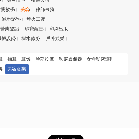
務
廣告招牌
禮儀公司
才藝教學
美容
律師事務
減重諮詢
煙火工廠
營業登記
珠寶鑑定
印刷出版
機械設備
樹木修剪
戶外娛樂
耳
掏耳
耳燭
臉部按摩
私密處保養
女性私密護理
牌
美容創業