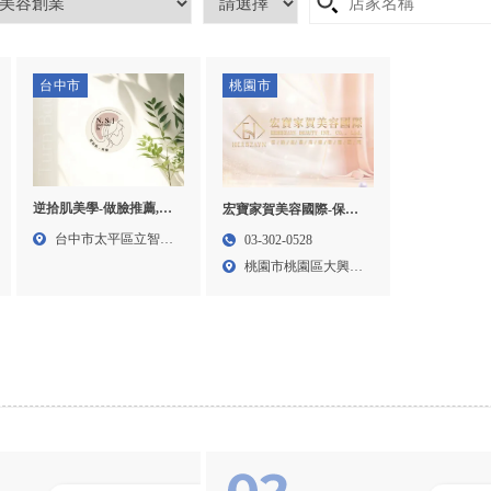
台中市
桃園市
逆拾肌美學-做臉推薦,清
宏寶家賀美容國際-保養
粉刺推薦,台中做臉,台中
品推薦,保養品公司,桃園
台中市太平區立智街
03-302-0528
清粉刺,太平區清粉刺,太
保養品推薦,桃園區保養
69號...
桃園市桃園區大興西
平區肉芽處理
品公司,
路二段...