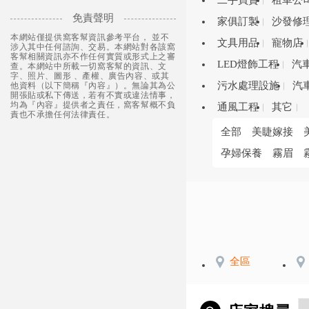
二手買賣
租車公
免責聲明
家俱訂製
沙發修
本網站僅提供窩客幫資訊參考平台， 並不
文具用品
寵物店
涉入其中任何諮詢、交易。本網站對各該窩
客幫相關資訊亦不作任何實質或形式上之審
LED燈飾工程
汽
查。本網站中所載一切窩客幫的資訊、文
字、照片、圖形 、產權、廣告內容、或其
污水處理設施
汽
他資料（以下簡稱『內容』）。無論其為公
開張貼或私下傳送，若有不實或違法情事，
均為『內容』提供者之責任，窩客幫概不負
通風工程
其它
責也不承擔任何法律責任。
全部
美睫嫁接
孕婦保養
霧眉
全區