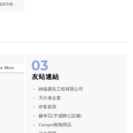
室,台中共
屯區市政北
,西區共享
共享辦公室
ee More
友站連結
紳揚廣告工程有限公司
天行者企業
伊客廚房
赫米亞(宇成辦公設備)
Gurupet寵物用品