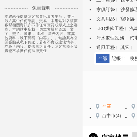
二手買賣
租車公
免責聲明
家俱訂製
沙發修
本網站僅提供窩客幫資訊參考平台， 並不
文具用品
寵物店
涉入其中任何諮詢、交易。本網站對各該窩
客幫相關資訊亦不作任何實質或形式上之審
LED燈飾工程
汽
查。本網站中所載一切窩客幫的資訊、文
字、照片、圖形 、產權、廣告內容、或其
污水處理設施
汽
他資料（以下簡稱『內容』）。無論其為公
開張貼或私下傳送，若有不實或違法情事，
均為『內容』提供者之責任，窩客幫概不負
通風工程
其它
責也不承擔任何法律責任。
全部
記帳士
稅
全區
台中市
(4)