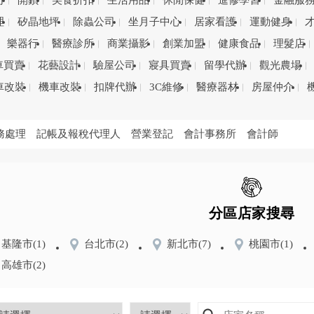
司
開鎖
美食折扣
生活用品
休閒保健
進修學習
金融服
理
矽晶地坪
除蟲公司
坐月子中心
居家看護
運動健身
樂器行
醫療診所
商業攝影
創業加盟
健康食品
理髮店
車買賣
花藝設計
驗屋公司
寢具買賣
留學代辦
觀光農場
車改裝
機車改裝
扣牌代辦
3C維修
醫療器材
房屋仲介
務處理
記帳及報稅代理人
營業登記
會計事務所
會計師
分區店家搜尋
基隆市
(1)
台北市
(2)
新北市
(7)
桃園市
(1)
高雄市
(2)