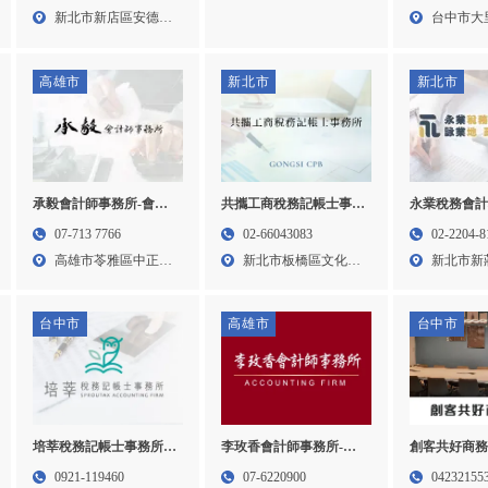
保險傳承,竹北保險傳承
薦,台北記帳士事務所,新
務所推薦,記
路92...
新北市新店區安德街
台中市大
顧問
店區記帳士事務所,新店
中記帳士事務
60巷...
31巷...
區記帳士推薦
記帳士事務
高雄市
新北市
新北市
承毅會計師事務所-會計
共攜工商稅務記帳士事務
永業稅務會
事務所,高雄會計事務所,
所｜新北記帳士｜台北記
事務所-記帳
07-713 7766
02-66043083
02-2204-8
新興區會計事務所
帳士｜板橋記帳士｜會計
顧問,會計委
高雄市苓雅區中正一
新北市板橋區文化路
新北市新
事務所｜記帳報稅
所,台北記帳
路28...
二段2...
26巷...
會計顧問,台
新莊會計事
台中市
高雄市
台中市
李玫香會計師事務所-會
創客共好商務
培莘稅務記帳士事務所-
計事務所,高雄會計事務
辦公室,共享
記帳士事務所,會計事務
07-6220900
04232155
0921-119460