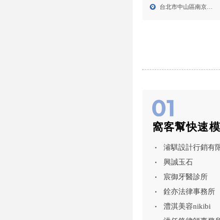
心,中山區商務中心
台北市中山區南京西
路10...
窩客幫快速
濬騏設計行銷有
興誠玉石
宸御牙醫診所
銓亦法律事務所
澧淇美容nikibi