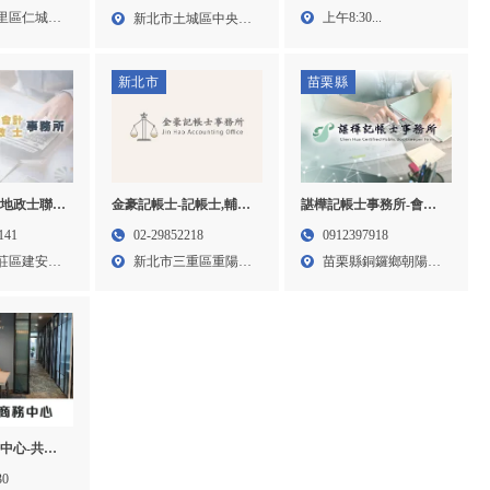
中會計事務所,北屯會計
帳士推薦,台
務所,土城區記帳士事務
上午8:30...
里區仁城路
新北市土城區中央路
事務所
所,大里區
所,土城區會計師事務所,
二段1...
所
土城會計記帳士事務所
新北市
苗栗縣
計地政士聯合
諶樺記帳士事務所-會計
金豪記帳士-記帳士,輔導
士推薦,會計
師事務所,記帳士,苗栗會
簽證,會計師事務所,台北
141
0912397918
02-29852218
託,會計事務
計師事務所,苗栗記帳士,
記帳士,台北輔導簽證,三
莊區建安街
苗栗縣銅鑼鄉朝陽村
新北市三重區重陽路
士推薦,台北
銅鑼鄉會計師事務所
重會計師事務所
朝西3...
一段4...
北會計委託,
務所
中心-共享
辦公室出租,
30