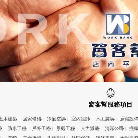
窩客幫服務項目
土木建築
居家修繕
冷氣空調
室內設計
木工裝潢
廚浴設
賃
防水工程
戶外工程
景觀工程
人力派遣
清潔公司
搬