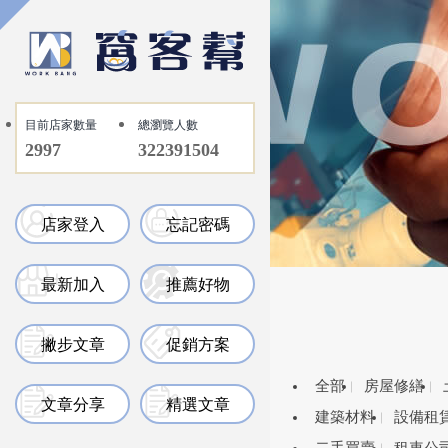
目前店家數量
總瀏覽人數
2997
322391504
店家登入
忘記密碼
最新加入
推薦好物
撇步文章
促銷方案
全部
房屋修繕
文章分享
精選文章
建築材料
設備租