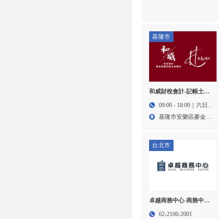
新竹記帳士事務所,香山
區公司設立
基隆市
和威財稅會計-記帳士事
務所,會計事務所,基隆記
09:00 - 18:00｜六日公
帳士事務所,安樂區記帳
休
基隆市安樂區麥金路
士事務所
193...
台北市
卓越商務中心-商務中心,
辦公室租借,台北商務中
02-2100-2001