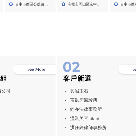
所,岡山會計事務所,
台中共享辦公
所,工商登記,台中記帳士
高雄市岡山區宏中街
台中市西
台中市西區公益路
享辦公室出租
事務所,西區會計事務所,
64巷...
七路1...
155...
辦公室,西區
出租
+ See More
+ S
模組
客戶新選
限公司
興誠玉石
宸御牙醫診所
銓亦法律事務所
澧淇美容nikibi
洪任鋒律師事務所