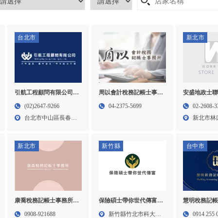
台北市
新北市
引航工程顧問有限公司-
周以會計稅務記帳士事務
安盛地政士
土地變更,土地變更申請,
所｜記帳服務,記帳士事
(02)2647-9266
04-2375-5699
02-2608-3
台北土地變更,中山區土
務所,台中記帳服務,西區
台北市中山區長春路
新北市林
地變更申請
記帳士事務所
368...
路一段...
新北市
新竹縣
台中市
保險碩士帶你世代傳富-
康喬稅務記帳士事務所-
慧明稅務記帳
保險傳承,家族信託,新竹
記帳士事務所,記帳士推
記帳士事務所
新竹縣竹北市科大一
0908-921688
0914 255 