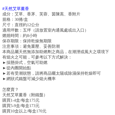
#天然艾草薰香
成分：艾草、香茅、芙蓉、茵陳蒿、香附片
規格：30捲/盒
尺寸：直徑約12公分
適用坪數：五坪（請放置室內通風處或出入口）
燃燒時間：約8小時
保存期限：保持乾燥無期限
注意事項：避免重壓、妥善防潮
本商品屬天然無添加助燃劑之商品，在潮溼或風大之環境下
有熄火之可能，可參考以下方式解決：
►採懸掛式，空氣可助燃
►從內圈開始點
►若有受潮狀態，請將商品曬太陽或除濕保持乾燥即可
►網狀式鐵盤可減少熄火機率
怎麼賣？
天然艾草薰香（附鐵盤）
購買1-4盒/每盒175元
購買5-9盒/每盒173元
購買10盒以上/每盒170元