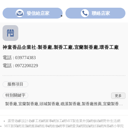
發信給店家
聯絡店家
神童香品企業社-製香廠,製香工廠,宜蘭製香廠,環香工廠
電話 : 039774383
電話 : 0972200229
服務項目
特別關鍵字
製香廠,宜蘭製香廠,頭城製香廠,礁溪製香廠,製香廠推薦,宜蘭製香廠
推薦,頭城製香廠推薦,礁溪製香廠推薦,製香工廠,宜蘭製香工廠,頭城
製香工廠,礁溪製香工廠,製香工廠推薦,宜蘭製香工廠推薦,頭城製香
露營老爹
設計老爹
工程網
家事網
加工網
MIT製造業外貿網
修繕網
野外生活網
工廠推薦,礁溪製香工廠推薦,環香工廠,宜蘭環香工廠,頭城環香工廠,
MIT新聞網
清潔網
搬家網
租車網
維修網
學習網
愛美網
開鎖網
好家網
掏客網
小華陀
礁溪環香工廠,環香工廠推薦,宜蘭環香工廠推薦,頭城環香工廠推薦,