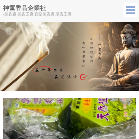
神童香品企業社
-製香廠,製香工廠,宜蘭製香廠,環香工廠