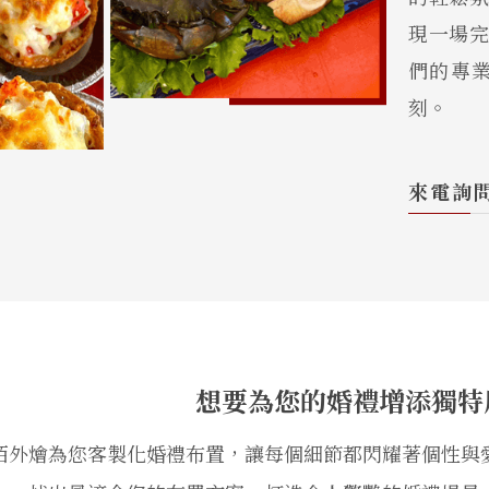
現一場
們的專
刻。
來電詢
想要為您的婚禮增添獨特
佰外燴為您客製化婚禮布置，讓每個細節都閃耀著個性與