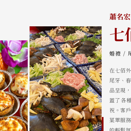
蕭名宏
七
婚禮 / 
在七佰
尾牙、
品呈現
蓋了各
祝。客
菜單服
的輕鬆