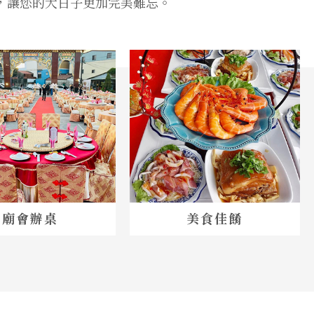
，讓您的大日子更加完美難忘。
廟會辦桌
美食佳餚