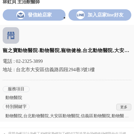
林虹貝 主治獸醫師
發信給店家
加入店家line好友
寵之寶動物醫院-動物醫院,寵物健檢,台北動物醫院,大安區
寵物健檢,信義區寵物健檢
電話 : 02-2325-3899
地址 : 台北市大安區信義路四段294巷3號1樓
服務項目
動物醫院
特別關鍵字
動物醫院,台北動物醫院,大安區動物醫院,信義區動物醫院,動物醫院
推薦,台北動物醫院推薦,大安區動物醫院推薦,信義區動物醫院推薦,
寵物健檢,台北寵物健檢,大安區寵物健檢,信義區寵物健檢,寵物健康
露營老爹
設計老爹
工程網
家事網
加工網
MIT製造業外貿網
修繕網
野外生活網
檢查,台北寵物健康檢查,大安區寵物健康檢查,信義區寵物健康檢查,