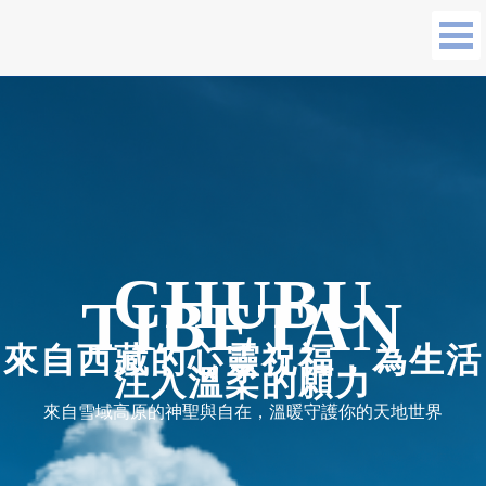
CHUBU
TIBETAN
來自西藏的心靈祝福，為生活
注入溫柔的願力
來自雪域高原的神聖與自在，溫暖守護你的天地世界