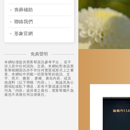
喪葬補助
聯絡我們
形象官網
禮儀社
免責聲明
嘉義禮儀社
本網站僅提供窩客幫資訊參考平台， 並不
東區禮儀社
涉入其中任何諮詢、交易。本網站對各該窩
禮儀公司
客幫相關資訊亦不作任何實質或形式上之審
查。本網站中所載一切窩客幫的資訊、文
嘉義禮儀公司
字、照片、圖形 、產權、廣告內容、或其
他資料（以下簡稱『內容』）。無論其為公
開張貼或私下傳送，若有不實或違法情事，
均為『內容』提供者之責任，窩客幫概不負
責也不承擔任何法律責任。