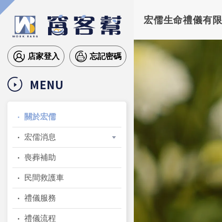
宏儒生命禮儀有
店家登入
忘記密碼
MENU
關於宏儒
宏儒消息
喪葬補助
民間救護車
禮儀服務
禮儀流程