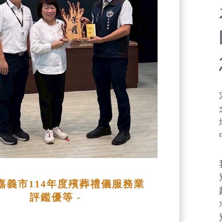
獲嘉義市114年度殯葬禮儀服務業
評鑑優等 -