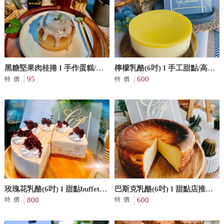
黑糖堅果肉桂捲 I 手作蛋糕/高
檸檬乳酪(6吋) I 手工甜點/高雄
雄手作蛋糕
95
手工甜點
600
特價
特價
玫瑰花乳酪(6吋) I 甜點buffet/
巴斯克乳酪(6吋) I 甜點店推薦/
高雄甜點buffet
800
高雄甜點店推薦
600
特價
特價