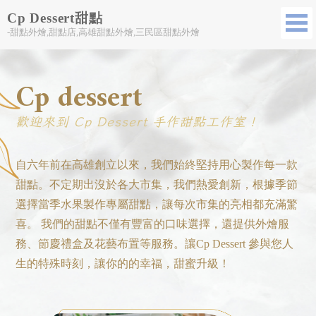
Cp Dessert甜點
-甜點外燴,甜點店,高雄甜點外燴,三民區甜點外燴
甜點店
Cp dessert
高雄甜點店
三民區甜點店
歡迎來到 Cp Dessert 手作甜點工作室！
婚禮外燴
高雄婚禮外燴
自六年前在高雄創立以來，我們始終堅持用心製作每一款
甜點。不定期出沒於各大市集，我們熱愛創新，根據季節
選擇當季水果製作專屬甜點，讓每次市集的亮相都充滿驚
喜。 我們的甜點不僅有豐富的口味選擇，還提供外燴服
務、節慶禮盒及花藝布置等服務。讓Cp Dessert 參與您人
生的特殊時刻，讓你的的幸福，甜蜜升級！