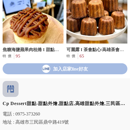
焦糖海鹽蘋果肉桂捲 I 甜點推
可麗露 I 茶會點心/高雄茶會點
薦/高雄甜點推薦
95
心
65
特價
特價
加入店家line好友
Cp Dessert甜點-甜點外燴,甜點店,高雄甜點外燴,三民區甜
點外燴
電話 : 0975-373260
地址 : 高雄市三民區鼎中路419號