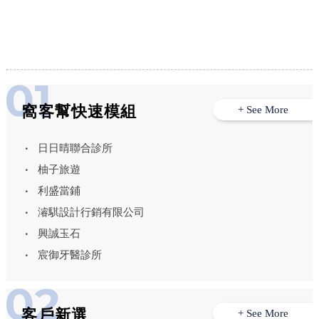
洗冷氣,台中床墊清洗,台中沙發清潔,台
中洗冷氣,西屯床墊清洗
窩客幫快速模組
+ See More
日日晴聯合診所
柚子旅遊
利盛當鋪
濬騏設計行銷有限公司
興誠玉石
宸御牙醫診所
客戶新選
+ See More