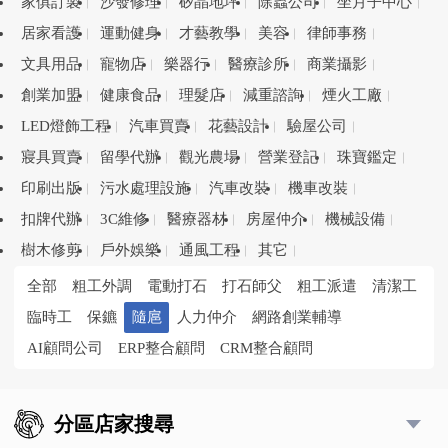
家俱訂製
沙發修理
矽晶地坪
除蟲公司
坐月子中心
居家看護
運動健身
才藝教學
美容
律師事務
文具用品
寵物店
樂器行
醫療診所
商業攝影
創業加盟
健康食品
理髮店
減重諮詢
煙火工廠
LED燈飾工程
汽車買賣
花藝設計
驗屋公司
寢具買賣
留學代辦
觀光農場
營業登記
珠寶鑑定
印刷出版
污水處理設施
汽車改裝
機車改裝
扣牌代辦
3C維修
醫療器材
房屋仲介
機械設備
樹木修剪
戶外娛樂
通風工程
其它
全部
粗工外調
電動打石
打石師父
粗工派遣
清潔工
臨時工
保鑣
隨扈
人力仲介
網路創業輔導
AI顧問公司
ERP整合顧問
CRM整合顧問
分區店家搜尋