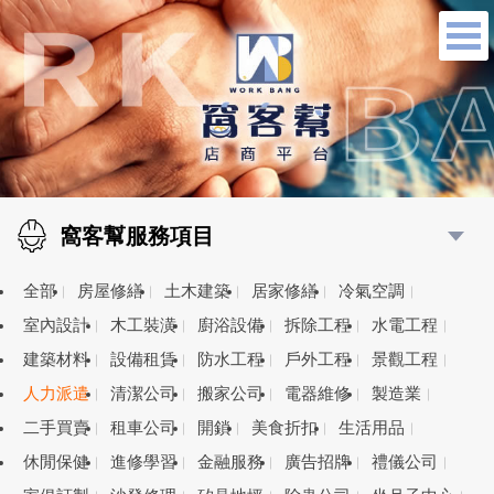
窩客幫服務項目
全部
房屋修繕
土木建築
居家修繕
冷氣空調
室內設計
木工裝潢
廚浴設備
拆除工程
水電工程
建築材料
設備租賃
防水工程
戶外工程
景觀工程
人力派遣
清潔公司
搬家公司
電器維修
製造業
二手買賣
租車公司
開鎖
美食折扣
生活用品
休閒保健
進修學習
金融服務
廣告招牌
禮儀公司