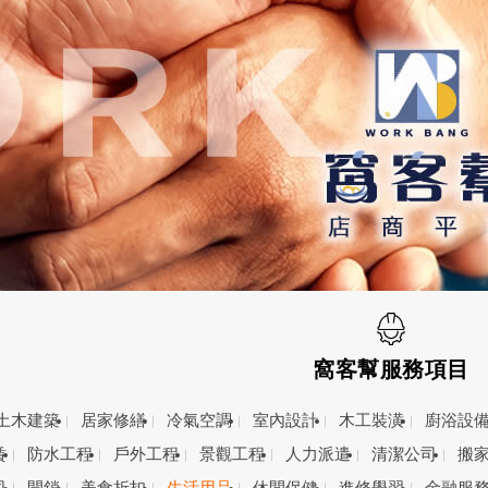
窩客幫服務項目
土木建築
居家修繕
冷氣空調
室內設計
木工裝潢
廚浴設
賃
防水工程
戶外工程
景觀工程
人力派遣
清潔公司
搬