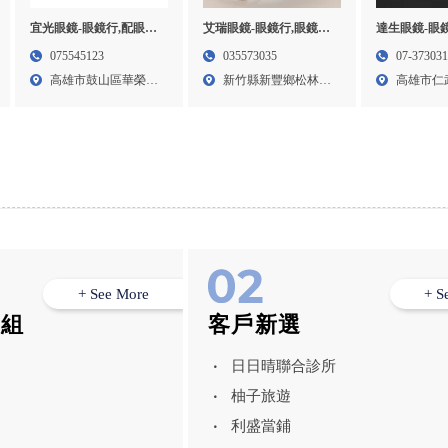
宜光眼鏡-眼鏡行,配眼鏡,
艾瑞眼鏡-眼鏡行,眼鏡行
達生眼鏡-眼鏡
高雄眼鏡行,鼓山配眼鏡
推薦,新竹眼鏡行,新竹眼
高雄眼鏡行,
075545123
035573035
07-37303
鏡行推薦,新豐鄉眼鏡行
行
高雄市鼓山區華榮路
新竹縣新豐鄉松林村
高雄市仁
290...
民安街...
50號...
+ See More
+ S
模組
客戶新選
日日晴聯合診所
柚子旅遊
利盛當鋪