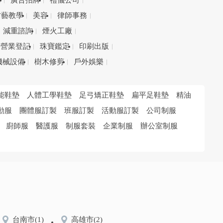
務
廣告招牌
禮儀公司
才藝教學
美容
律師事務
減重諮詢
煙火工廠
營業登記
珠寶鑑定
印刷出版
機械設備
樹木修剪
戶外娛樂
能鞋墊
人體工學鞋墊
足弓矯正鞋墊
扁平足鞋墊
精油
動服
團體服訂製
班服訂製
活動服訂製
公司制服
廚師服
醫護服
制服套裝
企業制服
辦公室制服
台南市
(1)
高雄市
(2)