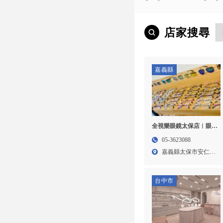
店家搜尋
嘉義縣
全視樂眼鏡太保店︱眼鏡
行,驗光所,配眼鏡,嘉義眼
05-3623088
鏡行,太保配眼鏡
嘉義縣太保市安仁里
祥和三...
台中市