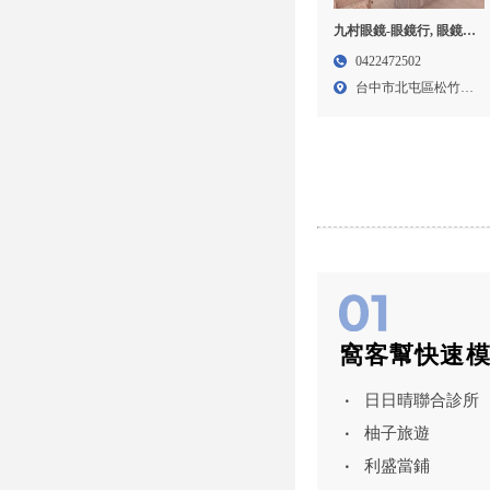
九村眼鏡-眼鏡行, 眼鏡行
推薦, 台中眼鏡行,北屯眼
0422472502
鏡行推薦
台中市北屯區松竹路
二段1...
窩客幫快速
日日晴聯合診所
柚子旅遊
利盛當鋪