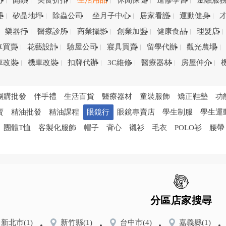
司
開鎖
美食折扣
生活用品
休閒保健
進修學習
金融服
理
矽晶地坪
除蟲公司
坐月子中心
居家看護
運動健身
樂器行
醫療診所
商業攝影
創業加盟
健康食品
理髮店
車買賣
花藝設計
驗屋公司
寢具買賣
留學代辦
觀光農場
車改裝
機車改裝
扣牌代辦
3C維修
醫療器材
房屋仲介
團購批發
伴手禮
生活百貨
醫療器材
童裝服飾
矯正鞋墊
功
賣
精油批發
精油課程
眼鏡行
眼鏡專賣店
學生制服
學生運
團體T恤
客製化服飾
帽子
背心
襯衫
毛衣
POLO衫
腰帶
分區店家搜尋
新北市
(1)
新竹縣
(1)
台中市
(4)
嘉義縣
(1)