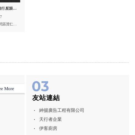
行,配眼鏡,
仁武區眼鏡
17
武區澄仁路
ee More
友站連結
紳揚廣告工程有限公司
天行者企業
伊客廚房