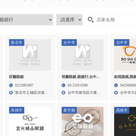
新北市
台中市
台中市
匠藝眼鏡
視圖眼鏡-眼鏡行,台中眼
鉑視眼鏡,眼
鏡行,南屯區眼鏡行推薦,
推薦,台中眼
0222681897
04 2326 8580
04256066
台中配鏡推薦
鏡行推薦,大
新北市土城區頂埔里
台中市南屯區大墩路
台中市大
中央路...
816...
四段7...
高雄市
新竹縣
高雄市