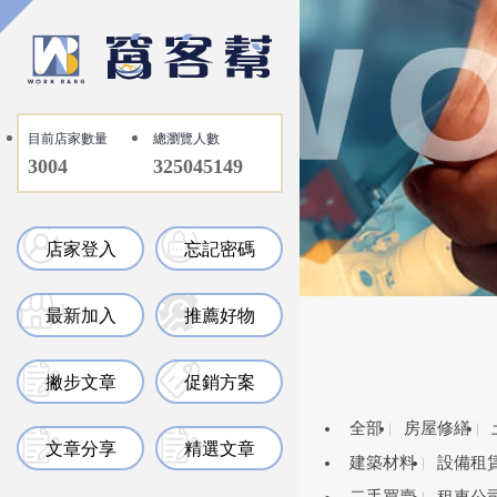
目前店家數量
總瀏覽人數
3004
325045149
店家登入
忘記密碼
最新加入
推薦好物
撇步文章
促銷方案
全部
房屋修繕
文章分享
精選文章
建築材料
設備租