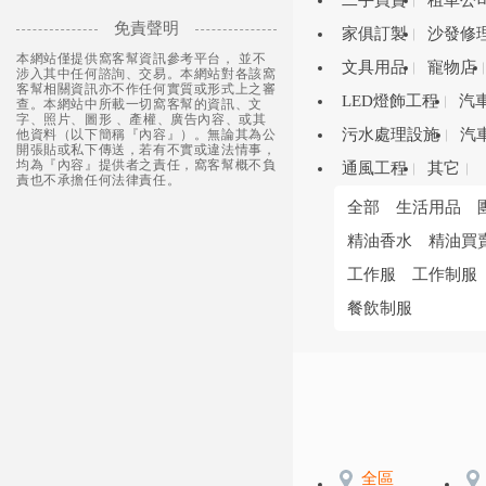
二手買賣
租車公
免責聲明
家俱訂製
沙發修
本網站僅提供窩客幫資訊參考平台， 並不
文具用品
寵物店
涉入其中任何諮詢、交易。本網站對各該窩
客幫相關資訊亦不作任何實質或形式上之審
LED燈飾工程
汽
查。本網站中所載一切窩客幫的資訊、文
字、照片、圖形 、產權、廣告內容、或其
污水處理設施
汽
他資料（以下簡稱『內容』）。無論其為公
開張貼或私下傳送，若有不實或違法情事，
均為『內容』提供者之責任，窩客幫概不負
通風工程
其它
責也不承擔任何法律責任。
全部
生活用品
精油香水
精油買
工作服
工作制服
餐飲制服
全區