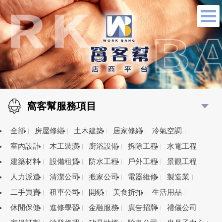
窩客幫服務項目
全部
房屋修繕
土木建築
居家修繕
冷氣空調
室內設計
木工裝潢
廚浴設備
拆除工程
水電工程
建築材料
設備租賃
防水工程
戶外工程
景觀工程
人力派遣
清潔公司
搬家公司
電器維修
製造業
二手買賣
租車公司
開鎖
美食折扣
生活用品
休閒保健
進修學習
金融服務
廣告招牌
禮儀公司