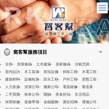
窩客幫服務項目
全部
房屋修繕
土木建築
居家修繕
冷氣空調
室內設計
木工裝潢
廚浴設備
拆除工程
水電工程
建築材料
設備租賃
防水工程
戶外工程
景觀工程
人力派遣
清潔公司
搬家公司
電器維修
製造業
二手買賣
租車公司
開鎖
美食折扣
生活用品
休閒保健
進修學習
金融服務
廣告招牌
禮儀公司