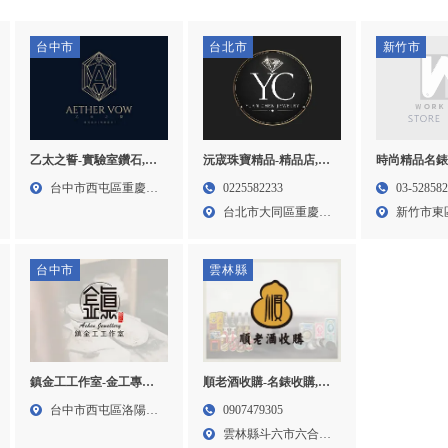
台中市
台北市
新竹市
乙太之誓-實驗室鑽石,婚
時尚精品名錶
沅宬珠寶精品-精品店,二
戒,飾品,冠軍戒指
收購,精品包
手精品店,台北名錶收購,
台中市西屯區重慶路
03-52858
0225582233
牌包收購,新
大同區精品包收購
289...
新竹市東
台北市大同區重慶北
購,東區名牌
316...
路二段...
台中市
雲林縣
鎮金工工作室-金工專業
順老酒收購-名錶收購,手
教學,金工手作體驗,台中
錶收購,雲林名錶收購,斗
台中市西屯區洛陽路
0907479305
金工專業教學,西屯金工
六手錶收購
125...
雲林縣斗六市六合街
手作體驗