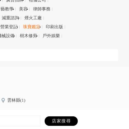
務
廣告招牌
禮儀公司
才藝教學
美容
律師事務
減重諮詢
煙火工廠
營業登記
珠寶鑑定
印刷出版
機械設備
樹木修剪
戶外娛樂
雲林縣
(1)