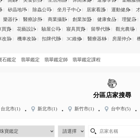
司
開鎖
美食折扣
生活用品
休閒保健
進修學習
金融服
理
矽晶地坪
除蟲公司
坐月子中心
居家看護
運動健身
樂器行
醫療診所
商業攝影
創業加盟
健康食品
理髮店
車買賣
花藝設計
驗屋公司
寢具買賣
留學代辦
觀光農場
車改裝
機車改裝
扣牌代辦
3C維修
醫療器材
房屋仲介
寶石鑑定
翡翠鑑定
翡翠鑑定師
翡翠鑑定課程
分區店家搜尋
台北市
(1)
新北市
(1)
新竹市
(1)
台中市
(5)