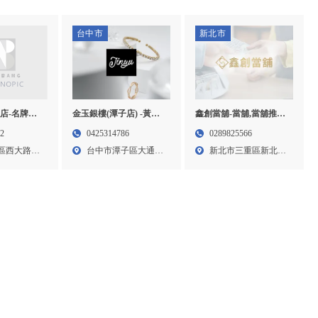
台中市
新北市
店-名牌包
金玉銀樓(潭子店) -黃金
鑫創當舖-當舖,當舖推薦,
收購,新竹名
買賣,黃金回收,台中黃金
汽車借款,三重區當舖,三
22
0425314786
0289825566
竹精品包收
買賣,台中黃金回收,潭子
重區當舖借款
區西大路
台中市潭子區大通街
新北市三重區新北大
包收購
金飾店
110...
道一段...