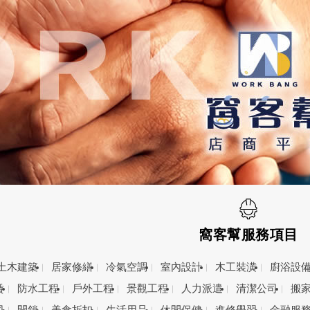
窩客幫服務項目
土木建築
居家修繕
冷氣空調
室內設計
木工裝潢
廚浴設
賃
防水工程
戶外工程
景觀工程
人力派遣
清潔公司
搬