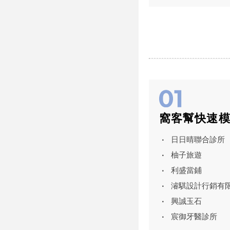
窩客幫快速
日日晴聯合診所
柚子旅遊
利盛當鋪
濬騏設計行銷有
興誠玉石
宸御牙醫診所