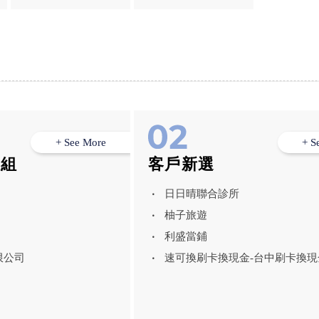
17之...
+ See More
+ S
模組
客戶新選
日日晴聯合診所
柚子旅遊
利盛當鋪
限公司
速可換刷卡換現金-台中刷卡換現