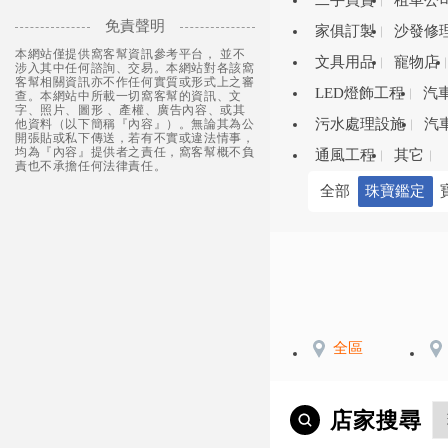
二手買賣
租車公
免責聲明
家俱訂製
沙發修
本網站僅提供窩客幫資訊參考平台， 並不
文具用品
寵物店
涉入其中任何諮詢、交易。本網站對各該窩
客幫相關資訊亦不作任何實質或形式上之審
LED燈飾工程
汽
查。本網站中所載一切窩客幫的資訊、文
字、照片、圖形 、產權、廣告內容、或其
污水處理設施
汽
他資料（以下簡稱『內容』）。無論其為公
開張貼或私下傳送，若有不實或違法情事，
均為『內容』提供者之責任，窩客幫概不負
通風工程
其它
責也不承擔任何法律責任。
全部
珠寶鑑定
全區
店家搜尋