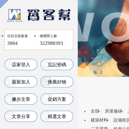
目前店家數量
總瀏覽人數
3004
322980393
店家登入
忘記密碼
最新加入
推薦好物
撇步文章
促銷方案
全部
房屋修繕
文章分享
精選文章
建築材料
設備租