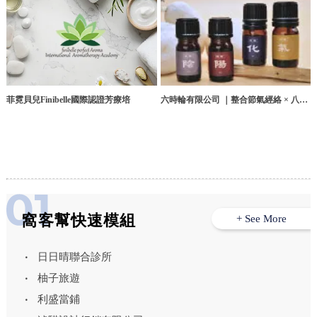
菲霓貝兒Finibelle國際認證芳療培
六時輪有限公司 ｜整合節氣經絡 × 八大
體質 × 三脈七輪的專業芳療品牌
窩客幫快速模組
+ See More
日日晴聯合診所
柚子旅遊
利盛當鋪