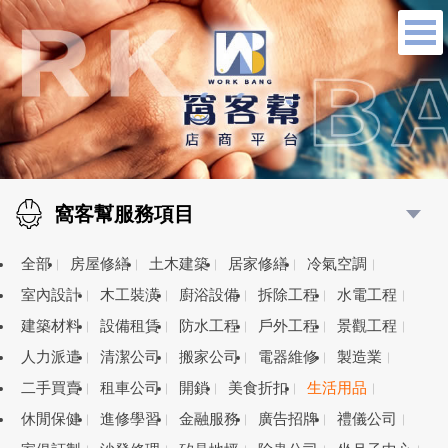
窩客幫服務項目
全部
房屋修繕
土木建築
居家修繕
冷氣空調
室內設計
木工裝潢
廚浴設備
拆除工程
水電工程
建築材料
設備租賃
防水工程
戶外工程
景觀工程
人力派遣
清潔公司
搬家公司
電器維修
製造業
二手買賣
租車公司
開鎖
美食折扣
生活用品
休閒保健
進修學習
金融服務
廣告招牌
禮儀公司