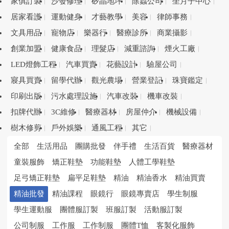
家俱訂製
沙發修理
矽晶地坪
除蟲公司
坐月子中心
居家看護
運動健身
才藝教學
美容
律師事務
文具用品
寵物店
樂器行
醫療診所
商業攝影
創業加盟
健康食品
理髮店
減重諮詢
煙火工廠
LED燈飾工程
汽車買賣
花藝設計
驗屋公司
寢具買賣
留學代辦
觀光農場
營業登記
珠寶鑑定
印刷出版
污水處理設施
汽車改裝
機車改裝
扣牌代辦
3C維修
醫療器材
房屋仲介
機械設備
樹木修剪
戶外娛樂
通風工程
其它
全部
生活用品
團購批發
伴手禮
生活百貨
醫療器材
童裝服飾
矯正鞋墊
功能鞋墊
人體工學鞋墊
足弓矯正鞋墊
扁平足鞋墊
精油
精油香水
精油買賣
精油批發
精油課程
眼鏡行
眼鏡專賣店
學生制服
學生運動服
團體服訂製
班服訂製
活動服訂製
公司制服
工作服
工作制服
團體T恤
客製化服飾