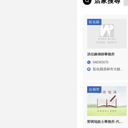
店家搜尋
彰化縣
洪任鋒律師事務所
048395670
彰化縣員林市大饒里
員林大...
台南市
郭弼地政士事務所-代書
推薦,代書事務所,台南代