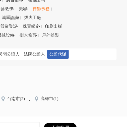
務
廣告招牌
禮儀公司
才藝教學
美容
律師事務
減重諮詢
煙火工廠
營業登記
珠寶鑑定
印刷出版
機械設備
樹木修剪
戶外娛樂
民間公證人
法院公證人
公證代辦
台南市
(2)
高雄市
(1)