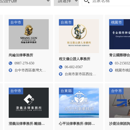
台中市
台南市
桃園市
青云國際聯
尚綸法律事務所
程文儀公證人事務所
所-律師事務
03-21503
0987-279-650
06-602-0567
所,桃園律師
桃園市桃
台中市西區臺灣大道
法律事務所
台南市新市區西拉雅
街19...
二段...
大道2...
台中市
台東縣
台中市
澄義法律事務所-離婚律
心平法律事務所-律師事
沙鹿法律諮詢
師,離婚訴訟律師,台中離
務所,法律事務所,台東律
刑事辯護律師