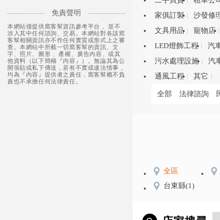
二手買賣
租車公
免責聲明
家俱訂製
沙發修
本網站僅提供窩客幫資訊參考平台， 並不
文具用品
寵物店
涉入其中任何諮詢、交易。本網站對各該窩
客幫相關資訊亦不作任何實質或形式上之審
LED燈飾工程
汽
查。本網站中所載一切窩客幫的資訊、文
字、照片、圖形 、產權、廣告內容、或其
污水處理設施
汽
他資料（以下簡稱『內容』）。無論其為公
開張貼或私下傳送，若有不實或違法情事，
均為『內容』提供者之責任，窩客幫概不負
通風工程
其它
責也不承擔任何法律責任。
全部
法律諮詢
全區
台東縣
(1)