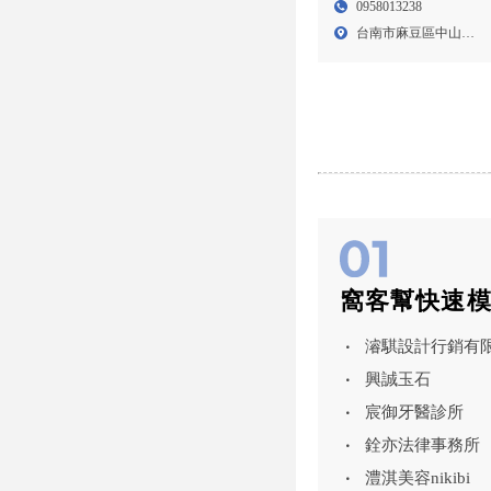
0958013238
書推薦,台南代書事務所,
台南市麻豆區中山路
麻豆區代書推薦
10號...
窩客幫快速
濬騏設計行銷有
興誠玉石
宸御牙醫診所
銓亦法律事務所
澧淇美容nikibi