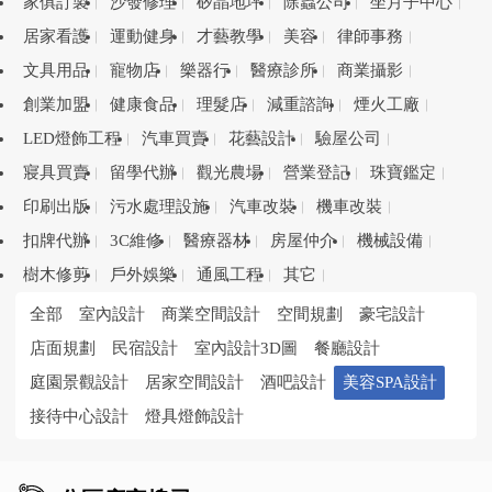
家俱訂製
沙發修理
矽晶地坪
除蟲公司
坐月子中心
居家看護
運動健身
才藝教學
美容
律師事務
文具用品
寵物店
樂器行
醫療診所
商業攝影
創業加盟
健康食品
理髮店
減重諮詢
煙火工廠
LED燈飾工程
汽車買賣
花藝設計
驗屋公司
寢具買賣
留學代辦
觀光農場
營業登記
珠寶鑑定
印刷出版
污水處理設施
汽車改裝
機車改裝
扣牌代辦
3C維修
醫療器材
房屋仲介
機械設備
樹木修剪
戶外娛樂
通風工程
其它
全部
室內設計
商業空間設計
空間規劃
豪宅設計
店面規劃
民宿設計
室內設計3D圖
餐廳設計
庭園景觀設計
居家空間設計
酒吧設計
美容SPA設計
接待中心設計
燈具燈飾設計