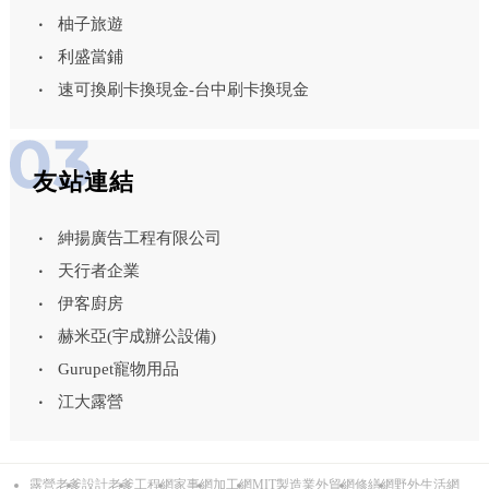
柚子旅遊
利盛當鋪
速可換刷卡換現金-台中刷卡換現金
友站連結
紳揚廣告工程有限公司
天行者企業
伊客廚房
赫米亞(宇成辦公設備)
Gurupet寵物用品
江大露營
露營老爹
設計老爹
工程網
家事網
加工網
MIT製造業外貿網
修繕網
野外生活網