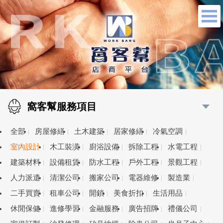
窩客幫服務項目
全部
房屋修繕
土木建築
居家修繕
冷氣空調
室內設計
木工裝潢
廚浴設備
拆除工程
水電工程
建築材料
設備租賃
防水工程
戶外工程
景觀工程
人力派遣
清潔公司
搬家公司
電器維修
製造業
二手買賣
租車公司
開鎖
美食折扣
生活用品
休閒保健
進修學習
金融服務
廣告招牌
禮儀公司