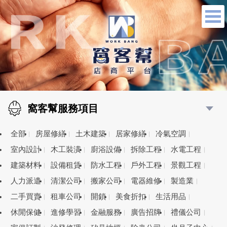
窩客幫服務項目
全部
房屋修繕
土木建築
居家修繕
冷氣空調
室內設計
木工裝潢
廚浴設備
拆除工程
水電工程
建築材料
設備租賃
防水工程
戶外工程
景觀工程
人力派遣
清潔公司
搬家公司
電器維修
製造業
二手買賣
租車公司
開鎖
美食折扣
生活用品
休閒保健
進修學習
金融服務
廣告招牌
禮儀公司