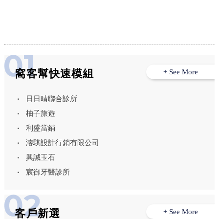
墊||板橋床墊推薦||板橋買床墊||新北床墊
推薦
窩客幫快速模組
+ See More
日日晴聯合診所
柚子旅遊
利盛當鋪
濬騏設計行銷有限公司
興誠玉石
宸御牙醫診所
客戶新選
+ See More