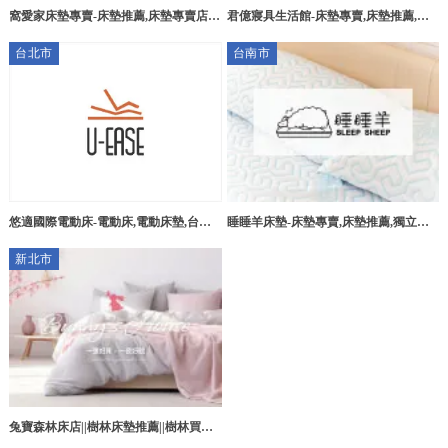
窩愛家床墊專賣-床墊推薦,床墊專賣店,
君億寢具生活館-床墊專賣,床墊推薦,屏
台南床墊推薦,台南床墊專賣店,歸仁區床
東床墊專賣,潮州鎮床墊推薦
台北市
台南市
墊
睡睡羊床墊-床墊專賣,床墊推薦,獨立筒
悠適國際電動床-電動床,電動床墊,台北
床墊,台南床墊專賣,台南床墊推薦,台南
電動床,信義區電動床,
新北市
獨立筒床墊
兔寶森林床店||樹林床墊推薦||樹林買床