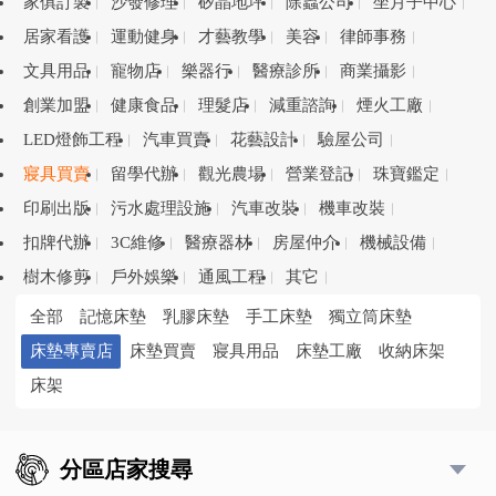
家俱訂製
沙發修理
矽晶地坪
除蟲公司
坐月子中心
居家看護
運動健身
才藝教學
美容
律師事務
文具用品
寵物店
樂器行
醫療診所
商業攝影
創業加盟
健康食品
理髮店
減重諮詢
煙火工廠
LED燈飾工程
汽車買賣
花藝設計
驗屋公司
寢具買賣
留學代辦
觀光農場
營業登記
珠寶鑑定
印刷出版
污水處理設施
汽車改裝
機車改裝
扣牌代辦
3C維修
醫療器材
房屋仲介
機械設備
樹木修剪
戶外娛樂
通風工程
其它
全部
記憶床墊
乳膠床墊
手工床墊
獨立筒床墊
床墊專賣店
床墊買賣
寢具用品
床墊工廠
收納床架
床架
分區店家搜尋