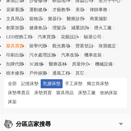
家俱訂製
沙發修理
矽晶地坪
除蟲公司
坐月子中心
居家看護
運動健身
才藝教學
美容
律師事務
文具用品
寵物店
樂器行
醫療診所
商業攝影
創業加盟
健康食品
理髮店
減重諮詢
煙火工廠
LED燈飾工程
汽車買賣
花藝設計
驗屋公司
寢具買賣
留學代辦
觀光農場
營業登記
珠寶鑑定
印刷出版
污水處理設施
汽車改裝
機車改裝
扣牌代辦
3C維修
醫療器材
房屋仲介
機械設備
樹木修剪
戶外娛樂
通風工程
其它
全部
記憶床墊
乳膠床墊
手工床墊
獨立筒床墊
床墊專賣店
床墊買賣
寢具用品
床墊工廠
收納床架
床架
分區店家搜尋