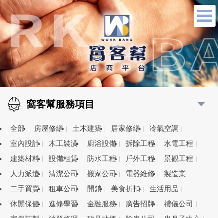
窩客幫服務項目
全部
房屋修繕
土木建築
居家修繕
冷氣空調
室內設計
木工裝潢
廚浴設備
拆除工程
水電工程
建築材料
設備租賃
防水工程
戶外工程
景觀工程
人力派遣
清潔公司
搬家公司
電器維修
製造業
二手買賣
租車公司
開鎖
美食折扣
生活用品
休閒保健
進修學習
金融服務
廣告招牌
禮儀公司