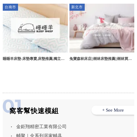
台南床墊推薦,台南床墊專賣店,歸仁區床
東床墊專賣,潮州鎮床墊推薦
台南市
新北市
墊
睡睡羊床墊-床墊專賣,床墊推薦,獨立筒
兔寶森林床店||樹林床墊推薦||樹林買床
床墊,台南床墊專賣,台南床墊推薦,台南
墊||板橋床墊推薦||板橋買床墊||新北床墊
獨立筒床墊
推薦
窩客幫快速模組
+ See More
金鉅翔精密工業有限公司
輔聚｜全系列居家輔具