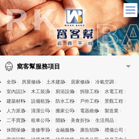
窩客幫服務項目
全部
房屋修繕
土木建築
居家修繕
冷氣空調
室內設計
木工裝潢
廚浴設備
拆除工程
水電工程
建築材料
設備租賃
防水工程
戶外工程
景觀工程
人力派遣
清潔公司
搬家公司
電器維修
製造業
二手買賣
租車公司
開鎖
美食折扣
生活用品
休閒保健
進修學習
金融服務
廣告招牌
禮儀公司