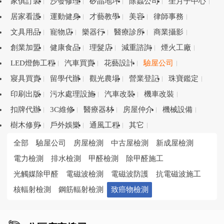
家俱訂製
沙發修理
矽晶地坪
除蟲公司
坐月子中心
居家看護
運動健身
才藝教學
美容
律師事務
文具用品
寵物店
樂器行
醫療診所
商業攝影
創業加盟
健康食品
理髮店
減重諮詢
煙火工廠
LED燈飾工程
汽車買賣
花藝設計
驗屋公司
寢具買賣
留學代辦
觀光農場
營業登記
珠寶鑑定
印刷出版
污水處理設施
汽車改裝
機車改裝
扣牌代辦
3C維修
醫療器材
房屋仲介
機械設備
樹木修剪
戶外娛樂
通風工程
其它
全部
驗屋公司
房屋檢測
中古屋檢測
新成屋檢測
電力檢測
排水檢測
甲醛檢測
除甲醛施工
光觸媒除甲醛
電磁波檢測
電磁波防護
抗電磁波施工
核輻射檢測
鋼筋輻射檢測
致癌物檢測