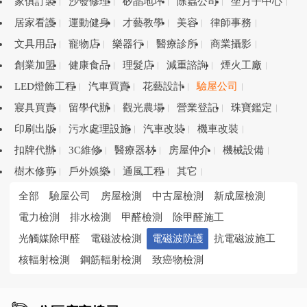
家俱訂製
沙發修理
矽晶地坪
除蟲公司
坐月子中心
居家看護
運動健身
才藝教學
美容
律師事務
文具用品
寵物店
樂器行
醫療診所
商業攝影
創業加盟
健康食品
理髮店
減重諮詢
煙火工廠
LED燈飾工程
汽車買賣
花藝設計
驗屋公司
寢具買賣
留學代辦
觀光農場
營業登記
珠寶鑑定
印刷出版
污水處理設施
汽車改裝
機車改裝
扣牌代辦
3C維修
醫療器材
房屋仲介
機械設備
樹木修剪
戶外娛樂
通風工程
其它
全部
驗屋公司
房屋檢測
中古屋檢測
新成屋檢測
電力檢測
排水檢測
甲醛檢測
除甲醛施工
光觸媒除甲醛
電磁波檢測
電磁波防護
抗電磁波施工
核輻射檢測
鋼筋輻射檢測
致癌物檢測