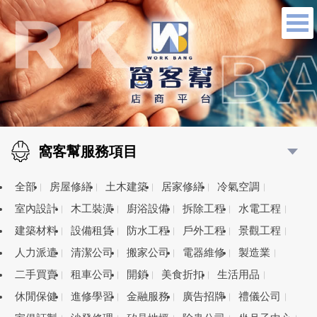
窩客幫服務項目
全部
房屋修繕
土木建築
居家修繕
冷氣空調
室內設計
木工裝潢
廚浴設備
拆除工程
水電工程
建築材料
設備租賃
防水工程
戶外工程
景觀工程
人力派遣
清潔公司
搬家公司
電器維修
製造業
二手買賣
租車公司
開鎖
美食折扣
生活用品
休閒保健
進修學習
金融服務
廣告招牌
禮儀公司