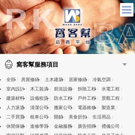
窩客幫服務項目
全部
房屋修繕
土木建築
居家修繕
冷氣空調
室內設計
木工裝潢
廚浴設備
拆除工程
水電工程
建築材料
設備租賃
防水工程
戶外工程
景觀工程
人力派遣
清潔公司
搬家公司
電器維修
製造業
二手買賣
租車公司
開鎖
美食折扣
生活用品
休閒保健
進修學習
金融服務
廣告招牌
禮儀公司