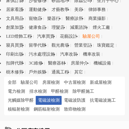
家俱訂製
沙發修理
矽晶地坪
除蟲公司
坐月子中心
居家看護
運動健身
才藝教學
美容
律師事務
文具用品
寵物店
樂器行
醫療診所
商業攝影
創業加盟
健康食品
理髮店
減重諮詢
煙火工廠
LED燈飾工程
汽車買賣
花藝設計
驗屋公司
寢具買賣
留學代辦
觀光農場
營業登記
珠寶鑑定
印刷出版
污水處理設施
汽車改裝
機車改裝
扣牌代辦
3C維修
醫療器材
房屋仲介
機械設備
樹木修剪
戶外娛樂
通風工程
其它
全部
驗屋公司
房屋檢測
中古屋檢測
新成屋檢測
電力檢測
排水檢測
甲醛檢測
除甲醛施工
光觸媒除甲醛
電磁波檢測
電磁波防護
抗電磁波施工
核輻射檢測
鋼筋輻射檢測
致癌物檢測