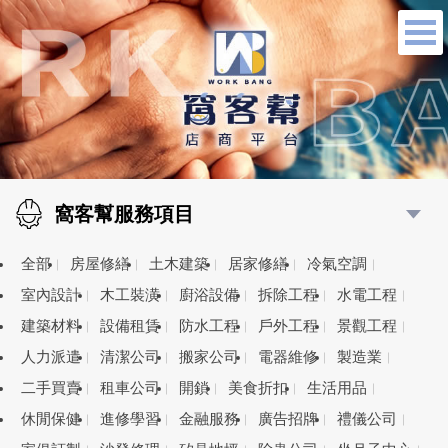
窩客幫服務項目
全部
房屋修繕
土木建築
居家修繕
冷氣空調
室內設計
木工裝潢
廚浴設備
拆除工程
水電工程
建築材料
設備租賃
防水工程
戶外工程
景觀工程
人力派遣
清潔公司
搬家公司
電器維修
製造業
二手買賣
租車公司
開鎖
美食折扣
生活用品
休閒保健
進修學習
金融服務
廣告招牌
禮儀公司