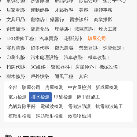
家俱訂製
沙發修理
矽晶地坪
除蟲公司
坐月子中心
居家看護
運動健身
才藝教學
美容
律師事務
文具用品
寵物店
樂器行
醫療診所
商業攝影
創業加盟
健康食品
理髮店
減重諮詢
煙火工廠
LED燈飾工程
汽車買賣
花藝設計
驗屋公司
寢具買賣
留學代辦
觀光農場
營業登記
珠寶鑑定
印刷出版
污水處理設施
汽車改裝
機車改裝
扣牌代辦
3C維修
醫療器材
房屋仲介
機械設備
樹木修剪
戶外娛樂
通風工程
其它
全部
驗屋公司
房屋檢測
中古屋檢測
新成屋檢測
電力檢測
排水檢測
甲醛檢測
除甲醛施工
光觸媒除甲醛
電磁波檢測
電磁波防護
抗電磁波施工
核輻射檢測
鋼筋輻射檢測
致癌物檢測