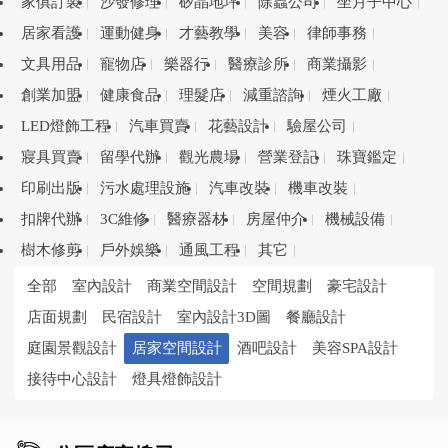
家俱訂製
沙發修理
矽晶地坪
除蟲公司
坐月子中心
居家看護
運動健身
才藝教學
美容
律師事務
文具用品
寵物店
樂器行
醫療診所
商業攝影
創業加盟
健康食品
理髮店
減重諮詢
煙火工廠
LED燈飾工程
汽車買賣
花藝設計
驗屋公司
寢具買賣
留學代辦
觀光農場
營業登記
珠寶鑑定
印刷出版
污水處理設施
汽車改裝
機車改裝
扣牌代辦
3C維修
醫療器材
房屋仲介
機械設備
樹木修剪
戶外娛樂
通風工程
其它
全部
室內設計
商業空間設計
空間規劃
豪宅設計
店面規劃
民宿設計
室內設計3D圖
餐廳設計
庭園景觀設計
居家空間設計
酒吧設計
美容SPA設計
接待中心設計
燈具燈飾設計