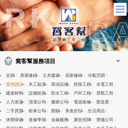
窩客幫服務項目
全部
房屋修繕
土木建築
居家修繕
冷氣空調
室內設計
木工裝潢
廚浴設備
拆除工程
水電工程
建築材料
設備租賃
防水工程
戶外工程
景觀工程
人力派遣
清潔公司
搬家公司
電器維修
製造業
二手買賣
租車公司
開鎖
美食折扣
生活用品
休閒保健
進修學習
金融服務
廣告招牌
禮儀公司