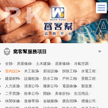
窩客幫服務項目
全部
房屋修繕
土木建築
居家修繕
冷氣空調
室內設計
木工裝潢
廚浴設備
拆除工程
水電工程
建築材料
設備租賃
防水工程
戶外工程
景觀工程
人力派遣
清潔公司
搬家公司
電器維修
製造業
二手買賣
租車公司
開鎖
美食折扣
生活用品
休閒保健
進修學習
金融服務
廣告招牌
禮儀公司