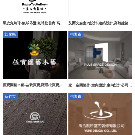
黑皮兔氣球-氣球佈置,氣球批發商,高雄
艾爾文森室內設計-建築設計,高雄建築設
氣球佈置,高雄氣球批發商,三民區氣球佈
計,左營區建築設計
彰化縣
桃園市
置,三民區氣球批發商
伍寶園藝木藝-盆栽買賣,羅漢松買賣,羅
家一空間製作-室內設計,室內設計公司,
漢松批發,彰化盆栽買賣,田尾盆栽買賣,
桃園室內設計,中壢區室內設計公司
新竹市
桃園市