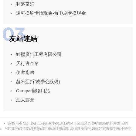
利盛當鋪
速可換刷卡換現金-台中刷卡換現金
友站連結
紳揚廣告工程有限公司
天行者企業
伊客廚房
赫米亞(宇成辦公設備)
Gurupet寵物用品
江大露營
露營老爹
設計老爹
工程網
家事網
加工網
MIT製造業外貿網
修繕網
野外生活網
MIT新聞網
清潔網
搬家網
租車網
維修網
學習網
愛美網
開鎖網
好家網
掏客網
小華陀