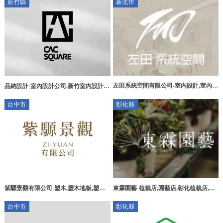
新竹縣
新北市
計,仁武區景觀設計
左田系統空間有限公司-室內設計,室內設
品納設計-室內設計公司,新竹室內設計公
計公司,台北室內設計,大同區室內設計公
司,竹北室內設計公司
台中市
彰化縣
司
紫騵景觀有限公司-塑木,塑木地板,塑木
東霖園藝-植栽店,園藝店,彰化植栽店,田
地板廠商,台中塑木,台中塑木地板,台中
尾園藝店
台中市
彰化縣
塑木地板廠商