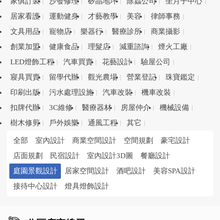
家俱訂製
沙發修理
矽晶地坪
除蟲公司
坐月子中心
居家看護
運動健身
才藝教學
美容
律師事務
文具用品
寵物店
樂器行
醫療診所
商業攝影
創業加盟
健康食品
理髮店
減重諮詢
煙火工廠
LED燈飾工程
汽車買賣
花藝設計
驗屋公司
寢具買賣
留學代辦
觀光農場
營業登記
珠寶鑑定
印刷出版
污水處理設施
汽車改裝
機車改裝
扣牌代辦
3C維修
醫療器材
房屋仲介
機械設備
樹木修剪
戶外娛樂
通風工程
其它
全部
室內設計
商業空間設計
空間規劃
豪宅設計
店面規劃
民宿設計
室內設計3D圖
餐廳設計
庭園景觀設計
居家空間設計
酒吧設計
美容SPA設計
接待中心設計
燈具燈飾設計