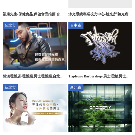
沐光眼鏡專業視光中心-驗光所,驗光所推
福康先生-保健食品,保健食品推薦,台中
薦,台北驗光所,台北驗光所推薦,文山區
保健食品,西屯區保健食品
台北市
台中市
驗光所,士林驗光所,內湖驗光所,中山區
驗光所
醉漢理髮店-理髮廳,男士理髮廳,台北理
Tripleone Barbershop-男士理髮,男士理
髮廳,中山區男士理髮廳
髮推薦,台中男士理髮,北屯男士理髮推
新北市
新北市
薦,