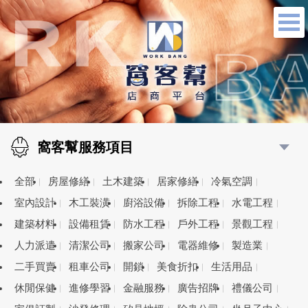
窩客幫服務項目
全部
房屋修繕
土木建築
居家修繕
冷氣空調
室內設計
木工裝潢
廚浴設備
拆除工程
水電工程
建築材料
設備租賃
防水工程
戶外工程
景觀工程
人力派遣
清潔公司
搬家公司
電器維修
製造業
二手買賣
租車公司
開鎖
美食折扣
生活用品
休閒保健
進修學習
金融服務
廣告招牌
禮儀公司