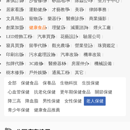
家俱訂製
沙發修理
矽晶地坪
除蟲公司
坐月子中心
居家看護
運動健身
才藝教學
美容
律師事務
文具用品
寵物店
樂器行
醫療診所
商業攝影
創業加盟
健康食品
理髮店
減重諮詢
煙火工廠
LED燈飾工程
汽車買賣
花藝設計
驗屋公司
寢具買賣
留學代辦
觀光農場
營業登記
珠寶鑑定
印刷出版
污水處理設施
汽車改裝
機車改裝
扣牌代辦
3C維修
醫療器材
房屋仲介
機械設備
樹木修剪
戶外娛樂
通風工程
其它
全部
保健食品
保養品
生物科技
生技保健
心血管保健
抗老化保健
更年期保健食品
關節保健
降三高
降血脂
男性保健
女性保健
老人保健
青少年保健
健康食品推薦