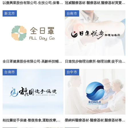
以撒興業股份有限公司-生技公司,保養品
冠威醫療器材-醫療器材,醫療器材買賣,
推薦,保健食品推薦,新店生技公司,新店
台北醫療器材,新店區醫療器材,
新北市
台南市
保養品推薦,新店保健食品推薦
全日罩健康股份有限公司-高齡科技輔具,
日進悅步物理治療所-物理治療,徒手治
高齡健康師資,長照事業諮詢,居家認知訓
療,台南物理治療,台南徒手治療,安南區
台南市
台中市
練,
物理治療,安南區徒手治療
柏拉圖徒手保健-整復推拿,運動按摩,台
榮錡科醫療器材-醫療器材,醫療器材專賣
南整復推拿,北區整復推拿
店,台中醫療器材專賣店,西屯醫療器材專