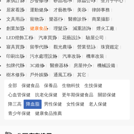
家俱訂製
沙發修理
矽晶地坪
除蟲公司
坐月子中心
居家看護
運動健身
才藝教學
美容
律師事務
文具用品
寵物店
樂器行
醫療診所
商業攝影
創業加盟
健康食品
理髮店
減重諮詢
煙火工廠
LED燈飾工程
汽車買賣
花藝設計
驗屋公司
寢具買賣
留學代辦
觀光農場
營業登記
珠寶鑑定
印刷出版
污水處理設施
汽車改裝
機車改裝
扣牌代辦
3C維修
醫療器材
房屋仲介
機械設備
樹木修剪
戶外娛樂
通風工程
其它
全部
保健食品
保養品
生物科技
生技保健
心血管保健
抗老化保健
更年期保健食品
關節保健
降三高
降血脂
男性保健
女性保健
老人保健
青少年保健
健康食品推薦