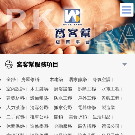
窩客幫服務項目
全部
房屋修繕
土木建築
居家修繕
冷氣空調
室內設計
木工裝潢
廚浴設備
拆除工程
水電工程
建築材料
設備租賃
防水工程
戶外工程
景觀工程
人力派遣
清潔公司
搬家公司
電器維修
製造業
二手買賣
租車公司
開鎖
美食折扣
生活用品
休閒保健
進修學習
金融服務
廣告招牌
禮儀公司