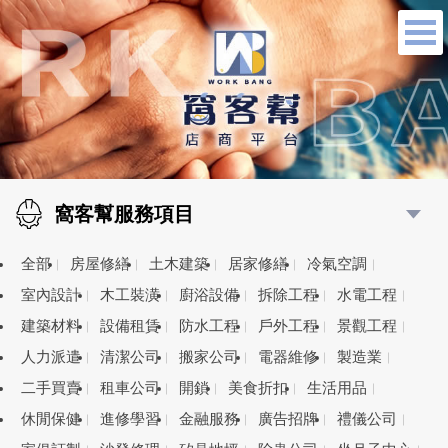
窩客幫服務項目
全部
房屋修繕
土木建築
居家修繕
冷氣空調
室內設計
木工裝潢
廚浴設備
拆除工程
水電工程
建築材料
設備租賃
防水工程
戶外工程
景觀工程
人力派遣
清潔公司
搬家公司
電器維修
製造業
二手買賣
租車公司
開鎖
美食折扣
生活用品
休閒保健
進修學習
金融服務
廣告招牌
禮儀公司