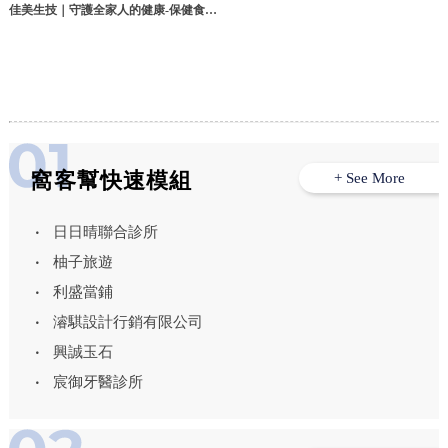
佳美生技｜守護全家人的健康-保健食品,
瑪卡推薦,男性保健食品,高雄保健食品,
高雄瑪卡推薦,楠梓區保健食品,楠梓區瑪
卡推薦,楠梓區男性保健食品
窩客幫快速模組
+ See More
日日晴聯合診所
柚子旅遊
利盛當鋪
濬騏設計行銷有限公司
興誠玉石
宸御牙醫診所