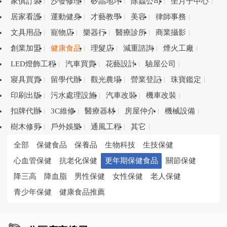
家俱訂製
沙發修理
矽晶地坪
除蟲公司
坐月子中心
居家看護
運動健身
才藝教學
美容
律師事務
文具用品
寵物店
樂器行
醫療診所
商業攝影
創業加盟
健康食品
理髮店
減重諮詢
煙火工廠
LED燈飾工程
汽車買賣
花藝設計
驗屋公司
寢具買賣
留學代辦
觀光農場
營業登記
珠寶鑑定
印刷出版
污水處理設施
汽車改裝
機車改裝
扣牌代辦
3C維修
醫療器材
房屋仲介
機械設備
樹木修剪
戶外娛樂
通風工程
其它
全部
保健食品
保養品
生物科技
生技保健
心血管保健
抗老化保健
更年期保健食品
關節保健
降三高
降血脂
男性保健
女性保健
老人保健
青少年保健
健康食品推薦