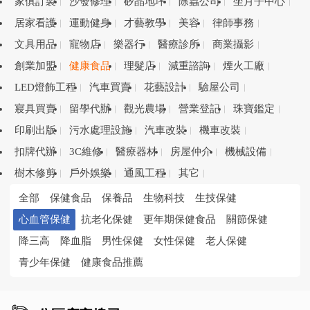
家俱訂製
沙發修理
矽晶地坪
除蟲公司
坐月子中心
居家看護
運動健身
才藝教學
美容
律師事務
文具用品
寵物店
樂器行
醫療診所
商業攝影
創業加盟
健康食品
理髮店
減重諮詢
煙火工廠
LED燈飾工程
汽車買賣
花藝設計
驗屋公司
寢具買賣
留學代辦
觀光農場
營業登記
珠寶鑑定
印刷出版
污水處理設施
汽車改裝
機車改裝
扣牌代辦
3C維修
醫療器材
房屋仲介
機械設備
樹木修剪
戶外娛樂
通風工程
其它
全部
保健食品
保養品
生物科技
生技保健
心血管保健
抗老化保健
更年期保健食品
關節保健
降三高
降血脂
男性保健
女性保健
老人保健
青少年保健
健康食品推薦