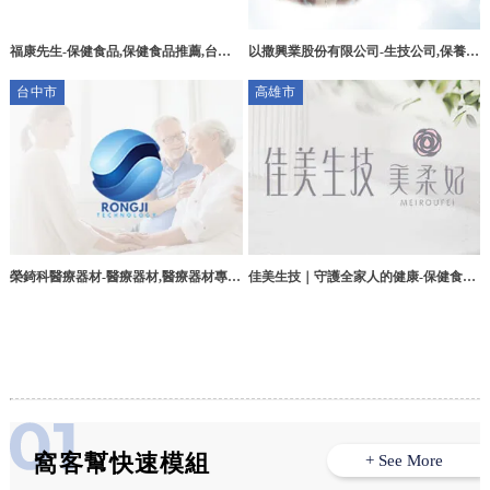
以撒興業股份有限公司-生技公司,保養品
福康先生-保健食品,保健食品推薦,台中
推薦,保健食品推薦,新店生技公司,新店
保健食品,西屯區保健食品
台中市
高雄市
保養品推薦,新店保健食品推薦
榮錡科醫療器材-醫療器材,醫療器材專賣
佳美生技｜守護全家人的健康-保健食品,
店,台中醫療器材專賣店,西屯醫療器材專
瑪卡推薦,男性保健食品,高雄保健食品,
賣店
高雄瑪卡推薦,楠梓區保健食品,楠梓區瑪
卡推薦,楠梓區男性保健食品
窩客幫快速模組
+ See More