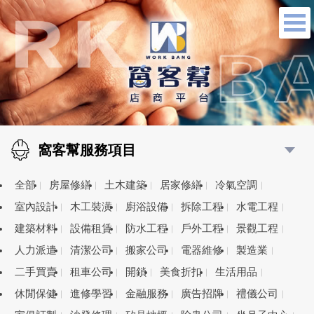
窩客幫服務項目
全部
房屋修繕
土木建築
居家修繕
冷氣空調
室內設計
木工裝潢
廚浴設備
拆除工程
水電工程
建築材料
設備租賃
防水工程
戶外工程
景觀工程
人力派遣
清潔公司
搬家公司
電器維修
製造業
二手買賣
租車公司
開鎖
美食折扣
生活用品
休閒保健
進修學習
金融服務
廣告招牌
禮儀公司