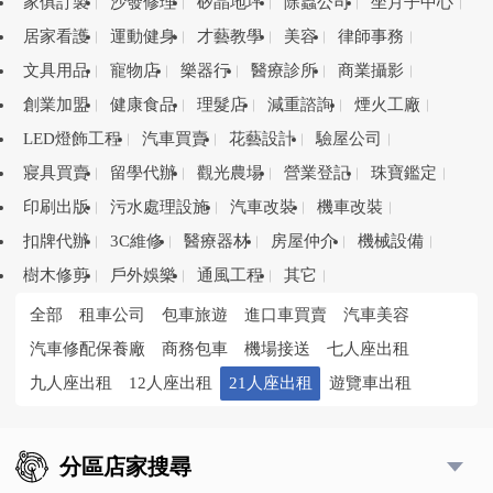
家俱訂製
沙發修理
矽晶地坪
除蟲公司
坐月子中心
居家看護
運動健身
才藝教學
美容
律師事務
文具用品
寵物店
樂器行
醫療診所
商業攝影
創業加盟
健康食品
理髮店
減重諮詢
煙火工廠
LED燈飾工程
汽車買賣
花藝設計
驗屋公司
寢具買賣
留學代辦
觀光農場
營業登記
珠寶鑑定
印刷出版
污水處理設施
汽車改裝
機車改裝
扣牌代辦
3C維修
醫療器材
房屋仲介
機械設備
樹木修剪
戶外娛樂
通風工程
其它
全部
租車公司
包車旅遊
進口車買賣
汽車美容
汽車修配保養廠
商務包車
機場接送
七人座出租
九人座出租
12人座出租
21人座出租
遊覽車出租
分區店家搜尋