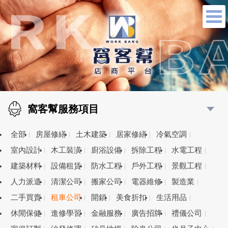
窩客幫服務項目
全部
房屋修繕
土木建築
居家修繕
冷氣空調
室內設計
木工裝潢
廚浴設備
拆除工程
水電工程
建築材料
設備租賃
防水工程
戶外工程
景觀工程
人力派遣
清潔公司
搬家公司
電器維修
製造業
二手買賣
租車公司
開鎖
美食折扣
生活用品
休閒保健
進修學習
金融服務
廣告招牌
禮儀公司