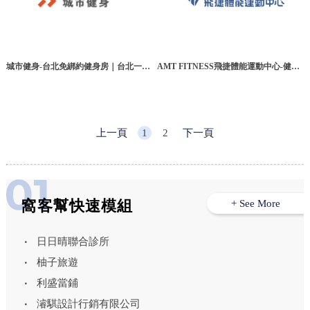
城市健身-台北免綁約健身房｜台北一對
AMT FITNESS飛捷體能運動中心-健身
一健身｜台北健身教練｜台北分鐘計費
房,台南健身房,永康區健身房,東區健身
｜中和健身房｜信義健身房
房
上一頁
1
2
下一頁
窩客幫快速模組
+ See More
日日晴聯合診所
柚子旅遊
利盛當鋪
濬騏設計行銷有限公司