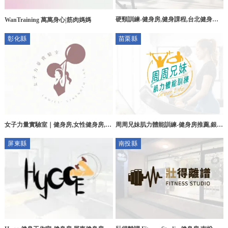
硬頸訓練-健身房,健身課程,台北健身房,
WanTraining 萬萬身心|筋肉媽媽
土城區健身房,
彰化縣
苗栗縣
女子力量實驗室｜健身房,女性健身房,彰
周周兄妹肌力體能訓練-健身房推薦,銀髮
化健身房,福興鄉女性健身房,
族健身,苗栗健身房推薦,苗栗銀髮族健
屏東縣
南投縣
身,後龍健身房推薦