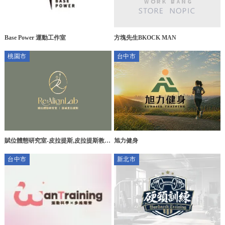
Base Power 運動工作室
方塊先生BKOCK MAN
桃園市
台中市
旭力健身
賦位體態研究室-皮拉提斯,皮拉提斯教
學,桃園皮拉提斯,桃園皮拉提斯教學,桃
台中市
新北市
園藝文特區皮拉提斯課程