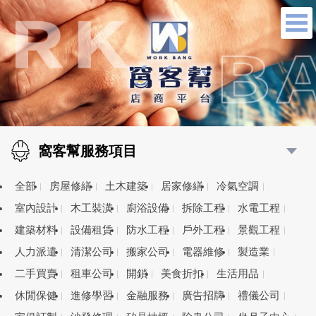
窩客幫服務項目
全部
房屋修繕
土木建築
居家修繕
冷氣空調
室內設計
木工裝潢
廚浴設備
拆除工程
水電工程
建築材料
設備租賃
防水工程
戶外工程
景觀工程
人力派遣
清潔公司
搬家公司
電器維修
製造業
二手買賣
租車公司
開鎖
美食折扣
生活用品
休閒保健
進修學習
金融服務
廣告招牌
禮儀公司