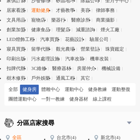
家俱訂製
沙發修理
矽晶地坪
除蟲公司
坐月子中心
居家看護
運動健身
才藝教學
美容
律師事務
文具用品
寵物店
樂器行
醫療診所
商業攝影
創業加盟
健康食品
理髮店
減重諮詢
煙火工廠
LED燈飾工程
汽車買賣
花藝設計
驗屋公司
寢具買賣
留學代辦
觀光農場
營業登記
珠寶鑑定
印刷出版
污水處理設施
汽車改裝
機車改裝
扣牌代辦
3C維修
醫療器材
房屋仲介
機械設備
樹木修剪
戶外娛樂
通風工程
其它
全部
健身房
體雕中心
運動中心
健身教練
運動整復
團體運動中心
一對一教練
健身器材
線上課程
分區店家搜尋
全區
台北市
(4)
新北市
(4)