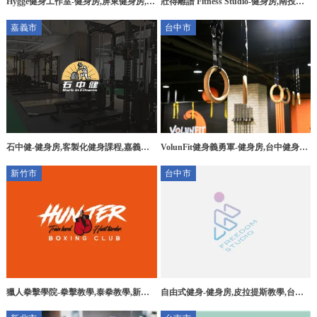
Hygge健身工作室-健身房,屏東健身房,潮
壯得離譜 Fitness Studio-健身房,南投健
州鎮健身房,萬丹鄉健身房
身房,草屯健身房
嘉義市
台中市
石中健-健身房,客製化健身課程,嘉義健
VolunFit健身義勇軍-健身房,台中健身房,
身房,嘉義客製化健身課程,西區健身房
西區健身房,北屯區健身房
新竹市
台中市
獵人拳擊學院-拳擊教學,泰拳教學,新竹
自由式健身-健身房,皮拉提斯教學,台中
拳擊教學,東區拳擊教學,
健身房,南屯皮拉提斯教學,南屯拳擊團課