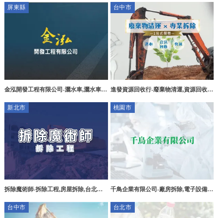
屏東縣
台中市
清運
程,烏日大型拆除工程
金泓開發工程有限公司-灑水車,灑水車出
進發資源回收行-廢棄物清運,資源回收公
租,洗街車,洗街車出租,屏東灑水車,崁頂
司,台中廢棄物清運,神岡廢棄物清運
新北市
桃園市
灑水車
拆除魔術師-拆除工程,房屋拆除,台北拆
千鳥企業有限公司-廠房拆除,電子設備回
除工程,新莊拆除工程,新莊房屋拆除
收,桃園廠房拆除,桃園電子設備回收,大
台中市
台北市
園廠房拆除,大園電子設備回收