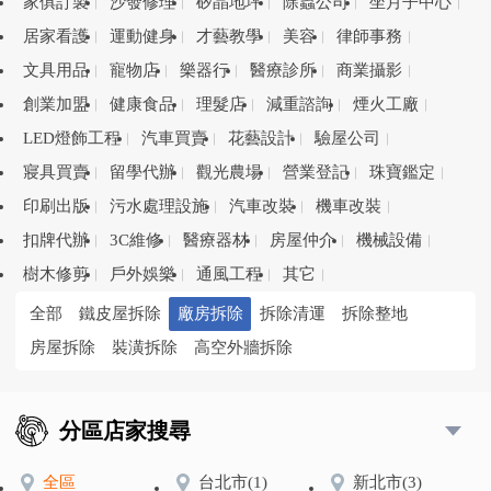
家俱訂製
沙發修理
矽晶地坪
除蟲公司
坐月子中心
居家看護
運動健身
才藝教學
美容
律師事務
文具用品
寵物店
樂器行
醫療診所
商業攝影
創業加盟
健康食品
理髮店
減重諮詢
煙火工廠
LED燈飾工程
汽車買賣
花藝設計
驗屋公司
寢具買賣
留學代辦
觀光農場
營業登記
珠寶鑑定
印刷出版
污水處理設施
汽車改裝
機車改裝
扣牌代辦
3C維修
醫療器材
房屋仲介
機械設備
樹木修剪
戶外娛樂
通風工程
其它
全部
鐵皮屋拆除
廠房拆除
拆除清運
拆除整地
房屋拆除
裝潢拆除
高空外牆拆除
分區店家搜尋
全區
台北市
(1)
新北市
(3)