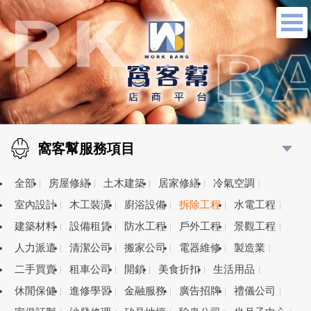
窩客幫服務項目
全部
房屋修繕
土木建築
居家修繕
冷氣空調
室內設計
木工裝潢
廚浴設備
拆除工程
水電工程
建築材料
設備租賃
防水工程
戶外工程
景觀工程
人力派遣
清潔公司
搬家公司
電器維修
製造業
二手買賣
租車公司
開鎖
美食折扣
生活用品
休閒保健
進修學習
金融服務
廣告招牌
禮儀公司