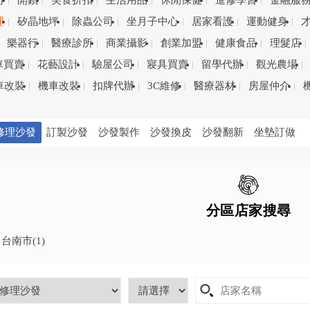
司
開鎖
美食折扣
生活用品
休閒保健
進修學習
金融服
理
矽晶地坪
除蟲公司
坐月子中心
居家看護
運動健身
樂器行
醫療診所
商業攝影
創業加盟
健康食品
理髮店
車買賣
花藝設計
驗屋公司
寢具買賣
留學代辦
觀光農場
車改裝
機車改裝
扣牌代辦
3C維修
醫療器材
房屋仲介
修理沙發
訂製沙發
沙發製作
沙發換皮
沙發翻新
坐墊訂做
分區店家搜尋
台南市
(1)