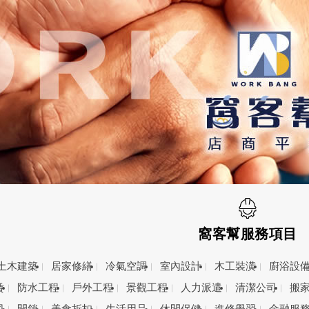
窩客幫服務項目
土木建築
居家修繕
冷氣空調
室內設計
木工裝潢
廚浴設
賃
防水工程
戶外工程
景觀工程
人力派遣
清潔公司
搬