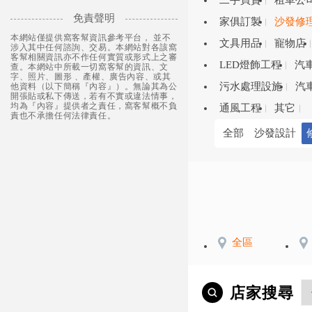
二手買賣
租車公
免責聲明
家俱訂製
沙發修
本網站僅提供窩客幫資訊參考平台， 並不
文具用品
寵物店
涉入其中任何諮詢、交易。本網站對各該窩
客幫相關資訊亦不作任何實質或形式上之審
LED燈飾工程
汽
查。本網站中所載一切窩客幫的資訊、文
字、照片、圖形 、產權、廣告內容、或其
污水處理設施
汽
他資料（以下簡稱『內容』）。無論其為公
開張貼或私下傳送，若有不實或違法情事，
均為『內容』提供者之責任，窩客幫概不負
通風工程
其它
責也不承擔任何法律責任。
全部
沙發設計
全區
店家搜尋