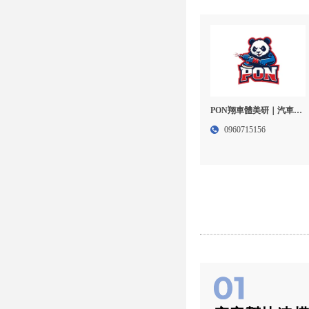
PON翔車體美研｜汽車美
容,沙發清潔,桃園汽車美
0960715156
容,南崁汽車美容