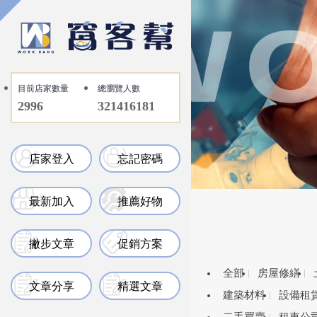
目前店家數量
總瀏覽人數
2996
321416181
店家登入
忘記密碼
最新加入
推薦好物
撇步文章
促銷方案
全部
房屋修繕
文章分享
精選文章
建築材料
設備租