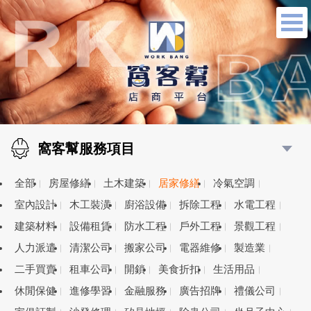
窩客幫服務項目
全部
房屋修繕
土木建築
居家修繕
冷氣空調
室內設計
木工裝潢
廚浴設備
拆除工程
水電工程
建築材料
設備租賃
防水工程
戶外工程
景觀工程
人力派遣
清潔公司
搬家公司
電器維修
製造業
二手買賣
租車公司
開鎖
美食折扣
生活用品
休閒保健
進修學習
金融服務
廣告招牌
禮儀公司