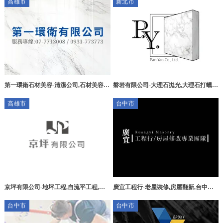
高雄市
新北市
第一環衛石材美容-清潔公司,石材美容,
磐岩有限公司-大理石拋光,大理石打蠟,
高雄清潔公司,前鎮區清潔公司,
台北大理石拋光,三重區大理石打蠟,磁磚
高雄市
台中市
破損修補美容,石材破損修補,空心灌注,
拋光磚修補,地磚修補
京坪有限公司-地坪工程,自流平工程,高
廣宜工程行-老屋裝修,房屋翻新,台中房
雄地坪工程,鳳山地坪工程
屋翻新,烏日區房屋翻新
台中市
台中市