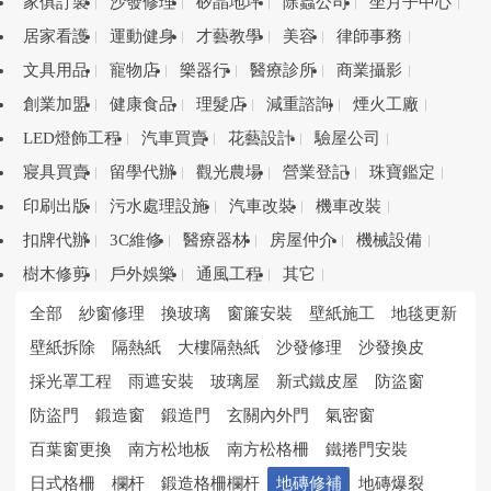
家俱訂製
沙發修理
矽晶地坪
除蟲公司
坐月子中心
居家看護
運動健身
才藝教學
美容
律師事務
文具用品
寵物店
樂器行
醫療診所
商業攝影
創業加盟
健康食品
理髮店
減重諮詢
煙火工廠
LED燈飾工程
汽車買賣
花藝設計
驗屋公司
寢具買賣
留學代辦
觀光農場
營業登記
珠寶鑑定
印刷出版
污水處理設施
汽車改裝
機車改裝
扣牌代辦
3C維修
醫療器材
房屋仲介
機械設備
樹木修剪
戶外娛樂
通風工程
其它
全部
紗窗修理
換玻璃
窗簾安裝
壁紙施工
地毯更新
壁紙拆除
隔熱紙
大樓隔熱紙
沙發修理
沙發換皮
採光罩工程
雨遮安裝
玻璃屋
新式鐵皮屋
防盜窗
防盜門
鍛造窗
鍛造門
玄關內外門
氣密窗
百葉窗更換
南方松地板
南方松格柵
鐵捲門安裝
日式格柵
欄杆
鍛造格柵欄杆
地磚修補
地磚爆裂