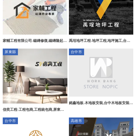
家輔工程有限公司-磁磚修復,磁磚隆起修
禹埕地坪工程-地坪工程,地坪施工,台中
補,台中磁磚修復,太平區磁磚修復,
地坪工程,大雅區地坪工程
屏東縣
台中市
銘鑫地板-木地板安裝,台中木地板安裝,
北屯區木地板安裝
信奕工程-工程包商,工程統包商,屏東工
程包商,萬丹工程包商
台中市
高雄市