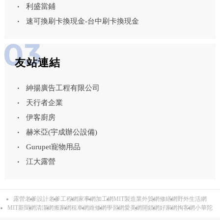
利盛當鋪
速可換刷卡換現金-台中刷卡換現金
友站連結
紳揚廣告工程有限公司
天行者企業
伊客廚房
赫米亞(宇成辦公設備)
Gurupet寵物用品
江大露營
露營老爹
設計老爹
工程網
家事網
加工網
MIT製造業外貿網
修繕網
野外生活網
MIT新聞網
清潔網
搬家網
租車網
維修網
學習網
愛美網
開鎖網
好家網
掏客網
小華陀