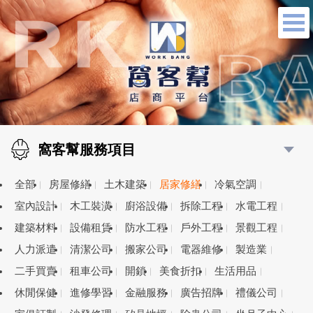
窩客幫服務項目
全部
房屋修繕
土木建築
居家修繕
冷氣空調
室內設計
木工裝潢
廚浴設備
拆除工程
水電工程
建築材料
設備租賃
防水工程
戶外工程
景觀工程
人力派遣
清潔公司
搬家公司
電器維修
製造業
二手買賣
租車公司
開鎖
美食折扣
生活用品
休閒保健
進修學習
金融服務
廣告招牌
禮儀公司