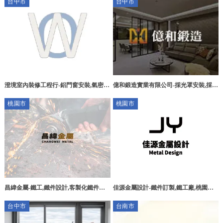
台中市
台中市
億和鍛造實業有限公司-採光罩安裝,採光
澄境室內裝修工程行-鋁門窗安裝,氣密窗
罩工程,台中採光罩安裝,太平區採光罩工
安裝,採光罩安裝,台中鋁門窗安裝,烏日
桃園市
桃園市
程,
氣密窗安裝,南屯採光罩安裝
佳源金屬設計-鐵件訂製,鐵工廠,桃園鐵
昌緯金屬-鐵工,鐵件設計,客製化鐵件設
件訂製,大溪鐵件訂製
計,桃園鐵工廠,平鎮鐵件工廠
台中市
台南市