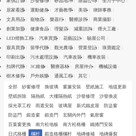
家俱訂製
沙發修理
矽晶地坪
除蟲公司
坐月子中心
居家看護
運動健身
才藝教學
美容
律師事務
文具用品
寵物店
樂器行
醫療診所
商業攝影
創業加盟
健康食品
理髮店
減重諮詢
煙火工廠
LED燈飾工程
汽車買賣
花藝設計
驗屋公司
寢具買賣
留學代辦
觀光農場
營業登記
珠寶鑑定
印刷出版
污水處理設施
汽車改裝
機車改裝
扣牌代辦
3C維修
醫療器材
房屋仲介
機械設備
樹木修剪
戶外娛樂
通風工程
其它
全部
紗窗修理
換玻璃
窗簾安裝
壁紙施工
地毯更新
壁紙拆除
隔熱紙
大樓隔熱紙
沙發修理
沙發換皮
採光罩工程
雨遮安裝
玻璃屋
新式鐵皮屋
防盜窗
防盜門
鍛造窗
鍛造門
玄關內外門
氣密窗
百葉窗更換
南方松地板
南方松格柵
鐵捲門安裝
日式格柵
欄杆
鍛造格柵欄杆
地磚修補
地磚爆裂