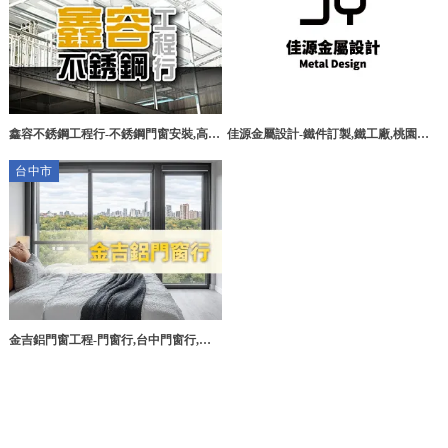
鑫容不銹鋼工程行-不銹鋼門窗安裝,高雄
佳源金屬設計-鐵件訂製,鐵工廠,桃園鐵
不銹鋼門窗安裝,阿蓮區不銹鋼門窗安裝,
件訂製,大溪鐵件訂製
台中市
高雄採光罩施工
金吉鋁門窗工程-門窗行,台中門窗行,鋁
門窗安裝,台中鋁門窗安裝,大雅鋁門窗安
裝