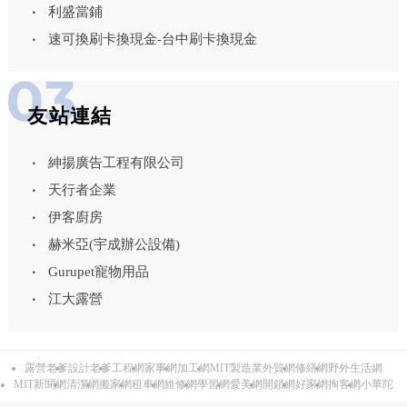
利盛當鋪
速可換刷卡換現金-台中刷卡換現金
友站連結
紳揚廣告工程有限公司
天行者企業
伊客廚房
赫米亞(宇成辦公設備)
Gurupet寵物用品
江大露營
露營老爹
設計老爹
工程網
家事網
加工網
MIT製造業外貿網
修繕網
野外生活網
MIT新聞網
清潔網
搬家網
租車網
維修網
學習網
愛美網
開鎖網
好家網
掏客網
小華陀