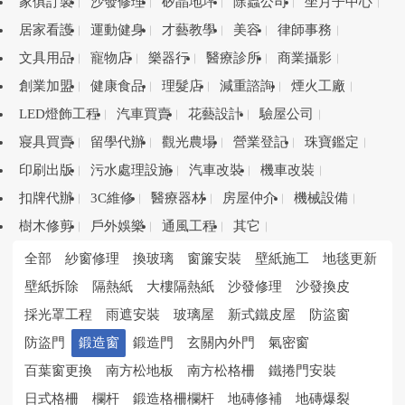
家俱訂製
沙發修理
矽晶地坪
除蟲公司
坐月子中心
居家看護
運動健身
才藝教學
美容
律師事務
文具用品
寵物店
樂器行
醫療診所
商業攝影
創業加盟
健康食品
理髮店
減重諮詢
煙火工廠
LED燈飾工程
汽車買賣
花藝設計
驗屋公司
寢具買賣
留學代辦
觀光農場
營業登記
珠寶鑑定
印刷出版
污水處理設施
汽車改裝
機車改裝
扣牌代辦
3C維修
醫療器材
房屋仲介
機械設備
樹木修剪
戶外娛樂
通風工程
其它
全部
紗窗修理
換玻璃
窗簾安裝
壁紙施工
地毯更新
壁紙拆除
隔熱紙
大樓隔熱紙
沙發修理
沙發換皮
採光罩工程
雨遮安裝
玻璃屋
新式鐵皮屋
防盜窗
防盜門
鍛造窗
鍛造門
玄關內外門
氣密窗
百葉窗更換
南方松地板
南方松格柵
鐵捲門安裝
日式格柵
欄杆
鍛造格柵欄杆
地磚修補
地磚爆裂