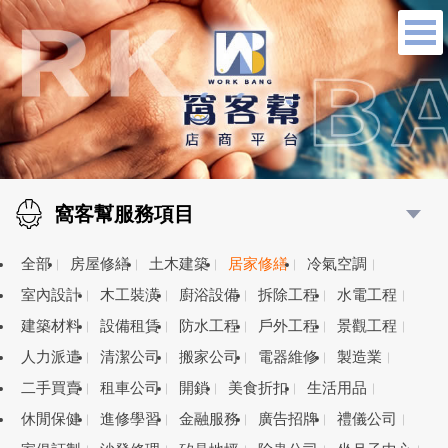
窩客幫服務項目
全部
房屋修繕
土木建築
居家修繕
冷氣空調
室內設計
木工裝潢
廚浴設備
拆除工程
水電工程
建築材料
設備租賃
防水工程
戶外工程
景觀工程
人力派遣
清潔公司
搬家公司
電器維修
製造業
二手買賣
租車公司
開鎖
美食折扣
生活用品
休閒保健
進修學習
金融服務
廣告招牌
禮儀公司