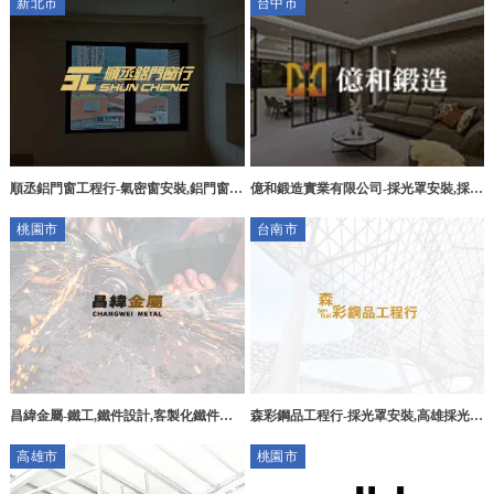
新北市
台中市
億和鍛造實業有限公司-採光罩安裝,採光
順丞鋁門窗工程行-氣密窗安裝,鋁門窗安
罩工程,台中採光罩安裝,太平區採光罩工
裝,台北氣密窗安裝,中和氣密窗安裝,中
桃園市
台南市
程,
和鋁門窗安裝
昌緯金屬-鐵工,鐵件設計,客製化鐵件設
森彩鋼品工程行-採光罩安裝,高雄採光罩
計,桃園鐵工廠,平鎮鐵件工廠
安裝,台南採光罩安裝,永康區採光罩安
高雄市
桃園市
裝,左營區採光罩安裝