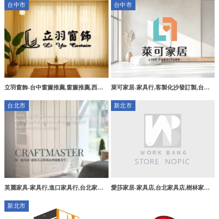
台中市
台中市
立羽窗飾-台中窗簾推薦,窗簾推薦,西屯
萊可家居-家具行,客製化沙發訂製,台中
區窗簾店,西屯區窗簾安裝,台中窗簾訂
家具行,東區家具行
台北市
新北市
製,台中窗簾店,西屯窗簾推薦
英麗家具-家具行,進口家具行,台北家具
愛莎家居-家具店,台北家具店,樹林家具
行,內湖區進口家具行
店
新北市