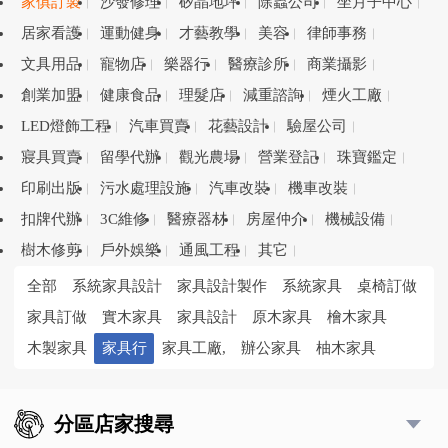
家俱訂製
沙發修理
矽晶地坪
除蟲公司
坐月子中心
居家看護
運動健身
才藝教學
美容
律師事務
文具用品
寵物店
樂器行
醫療診所
商業攝影
創業加盟
健康食品
理髮店
減重諮詢
煙火工廠
LED燈飾工程
汽車買賣
花藝設計
驗屋公司
寢具買賣
留學代辦
觀光農場
營業登記
珠寶鑑定
印刷出版
污水處理設施
汽車改裝
機車改裝
扣牌代辦
3C維修
醫療器材
房屋仲介
機械設備
樹木修剪
戶外娛樂
通風工程
其它
全部
系統家具設計
家具設計製作
系統家具
桌椅訂做
家具訂做
實木家具
家具設計
原木家具
檜木家具
木製家具
家具行
家具工廠,
辦公家具
柚木家具
分區店家搜尋