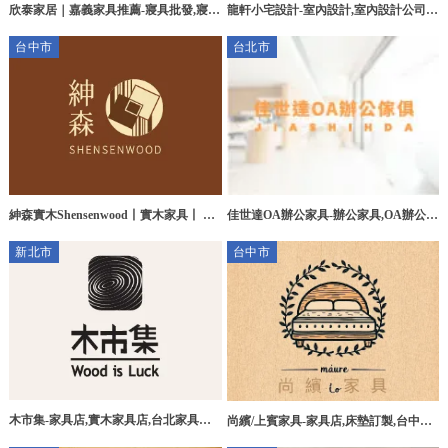
欣泰家居｜嘉義家具推薦-寢具批發,寢具
龍軒小宅設計-室內設計,室內設計公司,
代工,嘉義床墊工廠,嘉義沙發工廠,嘉義
台北室內設計公司,松山區室內設計公司
台中市
台北市
寢具工廠
紳森實木Shensenwood丨實木家具丨 實
佳世達OA辦公家具-辦公家具,OA辦公家
木家具訂製丨 台中手作實木家具訂製
具,台北辦公家具,台北OA辦公家具,中正
新北市
台中市
區辦公家具
木市集-家具店,實木家具店,台北家具店,
尚繽/上賓家具-家具店,床墊訂製,台中家
板橋家具店,板橋實木家具店
具店,西屯家具店,沙鹿家具店