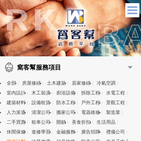
窩客幫服務項目
全部
房屋修繕
土木建築
居家修繕
冷氣空調
室內設計
木工裝潢
廚浴設備
拆除工程
水電工程
建築材料
設備租賃
防水工程
戶外工程
景觀工程
人力派遣
清潔公司
搬家公司
電器維修
製造業
二手買賣
租車公司
開鎖
美食折扣
生活用品
休閒保健
進修學習
金融服務
廣告招牌
禮儀公司