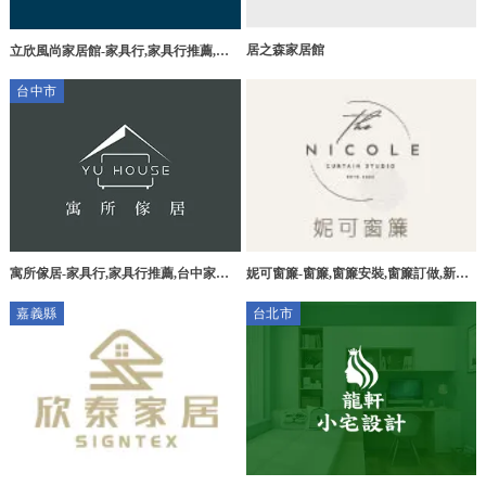
居之森家居館
立欣風尚家居館-家具行,家具行推薦,家
具店,台中家具行,東勢區家具
台中市
行,lisin,Lisin
寓所傢居-家具行,家具行推薦,台中家具
妮可窗簾-窗簾,窗簾安裝,窗簾訂做,新竹
行,龍井區家具行
窗簾安裝,新竹窗簾訂做,竹北窗簾行
嘉義縣
台北市