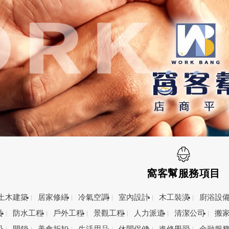
窩客幫服務項目
土木建築
居家修繕
冷氣空調
室內設計
木工裝潢
廚浴設
賃
防水工程
戶外工程
景觀工程
人力派遣
清潔公司
搬