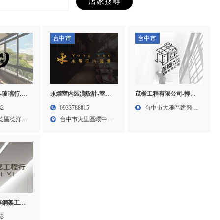
台中市
台中市
永燿室內裝潢設計-室內
茂楹工程有限公司-輕隔
-玻璃行,玻
裝潢,台中室內裝潢,台中
間工程,輕鋼架工程,台中
玻璃行,仁德
0933788815
台中市大雅區建興路
82
室內裝修,台中室內設計,
輕隔間工程,台中輕鋼架
台中市大里區環中東
75號...
德區德洋二
大里室內裝潢公司
工程,大雅區輕隔間工程,
路六段...
大雅區輕鋼架工程
輕鋼架工程,
桃園輕鋼架
53