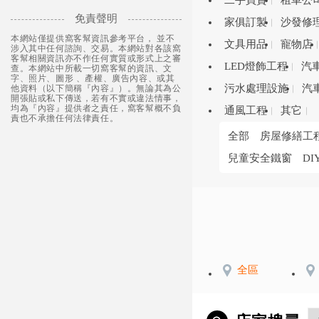
二手買賣
租車公
免責聲明
家俱訂製
沙發修
本網站僅提供窩客幫資訊參考平台， 並不
文具用品
寵物店
涉入其中任何諮詢、交易。本網站對各該窩
客幫相關資訊亦不作任何實質或形式上之審
LED燈飾工程
汽
查。本網站中所載一切窩客幫的資訊、文
字、照片、圖形 、產權、廣告內容、或其
污水處理設施
汽
他資料（以下簡稱『內容』）。無論其為公
開張貼或私下傳送，若有不實或違法情事，
均為『內容』提供者之責任，窩客幫概不負
通風工程
其它
責也不承擔任何法律責任。
全部
房屋修繕工
兒童安全鐵窗
DI
全區