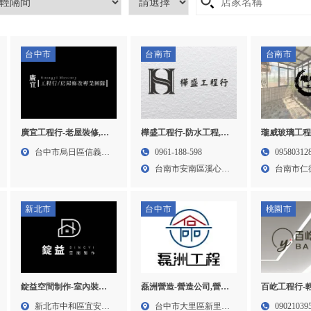
台中市
台南市
台南市
廣宜工程行-老屋裝修,房
樺盛工程行-防水工程,除
瓏威玻璃工程
屋翻新,台中房屋翻新,烏
鏽工程,隔熱工程,台南防
璃工廠,台南
台中市烏日區信義街
0961-188-598
09580312
日區房屋翻新
水工程,台南除鏽工程,台
玻璃工廠
247...
台南市安南區溪心里
台南市仁
南隔熱工程
功安四...
街39...
新北市
台中市
桃園市
錠益空間制作-室內裝修,
磊洲營造-營造公司,營造
百屹工程行-
店面裝修,台北室內裝修,
廠,台中營造公司,大里區
輕鋼架施工,
新北市中和區宜安路
台中市大里區新里里
09021039