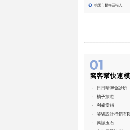
工,桃園輕鋼架施工,楊梅
桃園市楊梅區福人路
區輕隔間施工,楊梅區輕
104...
鋼架施工
窩客幫快速
日日晴聯合診所
柚子旅遊
利盛當鋪
濬騏設計行銷有
興誠玉石