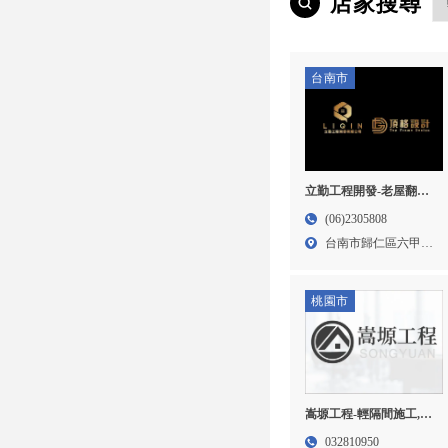
店家搜尋
台南市
立勤工程開發-老屋翻修,
室內裝修,台南老屋翻修,
(06)2305808
台南室內裝修,歸仁區老
台南市歸仁區六甲路
屋翻修
149...
桃園市
嵩塬工程-輕隔間施工,輕
鋼架施工,桃園輕隔間施
032810950