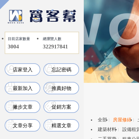
目前店家數量
總瀏覽人數
3004
322917841
店家登入
忘記密碼
最新加入
推薦好物
撇步文章
促銷方案
全部
房屋修繕
文章分享
精選文章
建築材料
設備租