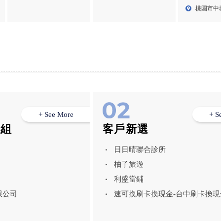
中和區店面裝修
營造公司
工程,中壢輕
11巷...
永大街...
桃園市中
6號
+ See More
+ S
模組
客戶新選
日日晴聯合診所
柚子旅遊
利盛當鋪
限公司
速可換刷卡換現金-台中刷卡換現