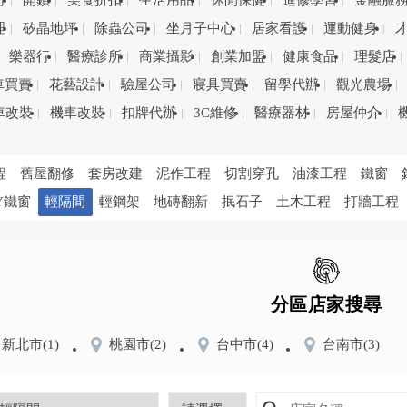
司
開鎖
美食折扣
生活用品
休閒保健
進修學習
金融服
理
矽晶地坪
除蟲公司
坐月子中心
居家看護
運動健身
樂器行
醫療診所
商業攝影
創業加盟
健康食品
理髮店
車買賣
花藝設計
驗屋公司
寢具買賣
留學代辦
觀光農場
車改裝
機車改裝
扣牌代辦
3C維修
醫療器材
房屋仲介
程
舊屋翻修
套房改建
泥作工程
切割穿孔
油漆工程
鐵窗
Y鐵窗
輕隔間
輕鋼架
地磚翻新
抿石子
土木工程
打牆工程
分區店家搜尋
新北市
(1)
桃園市
(2)
台中市
(4)
台南市
(3)