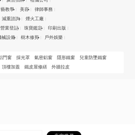
務
廣告招牌
禮儀公司
才藝教學
美容
律師事務
減重諮詢
煙火工廠
營業登記
珠寶鑑定
印刷出版
機械設備
樹木修剪
戶外娛樂
鋁門窗
採光罩
氣密鋁窗
隱形鐵窗
兒童防墜鐵窗
頂樓加蓋
鐵皮屋修繕
外牆拉皮