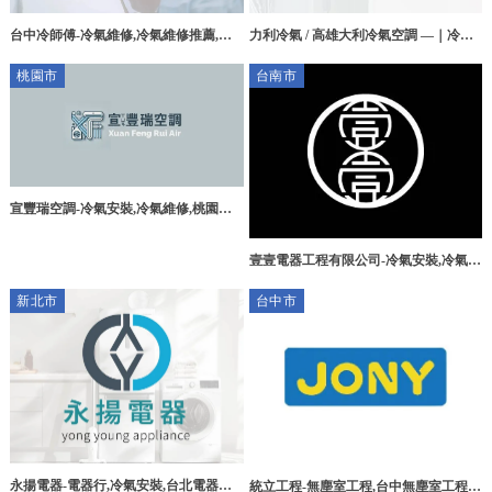
台中冷師傅-冷氣維修,冷氣維修推薦,日
力利冷氣 / 高雄大利冷氣空調 —｜冷氣
立冷氣維修,台中冷氣維修推薦,西屯日立
安裝｜冷氣維修｜高雄冷氣安裝｜高雄
桃園市
台南市
冷氣維修
冷氣維修｜鳳山區冷氣安裝｜
宣豐瑞空調-冷氣安裝,冷氣維修,桃園冷
氣安裝,桃園冷氣維修,八德冷氣安裝,八
德冷氣維修
壹壹電器工程有限公司-冷氣安裝,冷氣維
修,台南冷氣安裝,永康區冷氣維修
新北市
台中市
永揚電器-電器行,冷氣安裝,台北電器行,
統立工程-無塵室工程,台中無塵室工程,