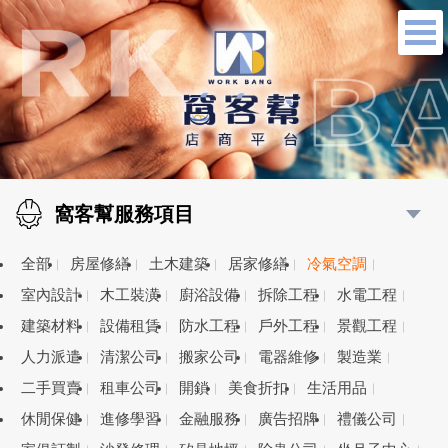
窩客幫服務項目
全部
房屋修繕
土木建築
居家修繕
冷氣空調
室內設計
木工裝潢
廚浴設備
拆除工程
水電工程
建築材料
設備租賃
防水工程
戶外工程
景觀工程
人力派遣
清潔公司
搬家公司
電器維修
製造業
二手買賣
租車公司
開鎖
美食折扣
生活用品
休閒保健
進修學習
金融服務
廣告招牌
禮儀公司