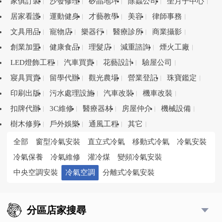
家俱訂製
沙發修理
矽晶地坪
除蟲公司
坐月子中心
居家看護
運動健身
才藝教學
美容
律師事務
文具用品
寵物店
樂器行
醫療診所
商業攝影
創業加盟
健康食品
理髮店
減重諮詢
煙火工廠
LED燈飾工程
汽車買賣
花藝設計
驗屋公司
寢具買賣
留學代辦
觀光農場
營業登記
珠寶鑑定
印刷出版
污水處理設施
汽車改裝
機車改裝
扣牌代辦
3C維修
醫療器材
房屋仲介
機械設備
樹木修剪
戶外娛樂
通風工程
其它
全部
窗型冷氣安裝
直立式冷氣
移動式冷氣
冷氣安裝
冷氣保養
冷氣維修
灌冷煤
變頻冷氣安裝
中央空調安裝
冷氣空調
分離式冷氣安裝
分區店家搜尋