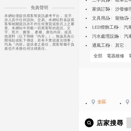
二手買賣
租車公
免責聲明
家俱訂製
沙發修
本網站僅提供窩客幫資訊參考平台， 並不
文具用品
寵物店
涉入其中任何諮詢、交易。本網站對各該窩
客幫相關資訊亦不作任何實質或形式上之審
LED燈飾工程
汽
查。本網站中所載一切窩客幫的資訊、文
字、照片、圖形 、產權、廣告內容、或其
污水處理設施
汽
他資料（以下簡稱『內容』）。無論其為公
開張貼或私下傳送，若有不實或違法情事，
均為『內容』提供者之責任，窩客幫概不負
通風工程
其它
責也不承擔任何法律責任。
全部
電器維修
全區
店家搜尋