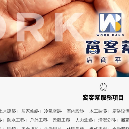
窩客幫服務項目
土木建築
居家修繕
冷氣空調
室內設計
木工裝潢
廚浴設
賃
防水工程
戶外工程
景觀工程
人力派遣
清潔公司
搬