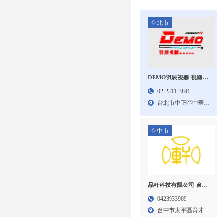
台北市
DEMO羽辰視聽-視聽設
備專賣,音響專賣店,音響
02-2311-3841
買賣,台北音響專賣店,中
台北市中正區中華路
正區視聽設備專賣,中正
一段4...
區音響專賣店,中正區音
響買賣
台中市
品軒科技有限公司-台中
音響店,伴唱機卡拉OK,環
0423933909
繞劇院,兩聲道
台中市太平區育才路