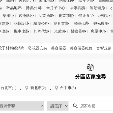
司
開鎖
美食折扣
生活用品
休閒保健
進修學習
金融服
理
矽晶地坪
除蟲公司
坐月子中心
居家看護
運動健身
樂器行
醫療診所
商業攝影
創業加盟
健康食品
理髮店
車買賣
花藝設計
驗屋公司
寢具買賣
留學代辦
觀光農場
車改裝
機車改裝
扣牌代辦
3C維修
醫療器材
房屋仲介
電子材料經銷商
監視器安裝
美容儀器
美容儀器維修
音響規劃
分區店家搜尋
台北市
(1)
新北市
(2)
台中市
(3)