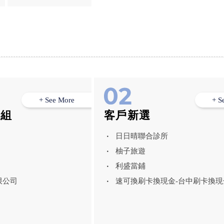
2段3...
視架安裝
+ See More
+ S
模組
客戶新選
日日晴聯合診所
柚子旅遊
利盛當鋪
限公司
速可換刷卡換現金-台中刷卡換現