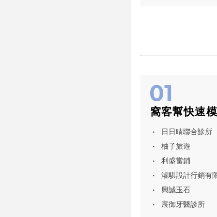
107...
窩客幫快速
日日晴聯合診所
柚子旅遊
利盛當鋪
濬騏設計行銷有
興誠玉石
宸御牙醫診所