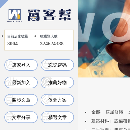
目前店家數量
總瀏覽人數
3004
324624388
店家登入
忘記密碼
最新加入
推薦好物
撇步文章
促銷方案
全部
房屋修繕
文章分享
精選文章
建築材料
設備租