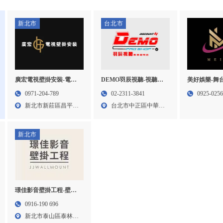
新北市
台北市
廣宏電視壁掛安裝-電視
DEMO羽辰視聽-視聽設
美好娛樂-舞
壁掛架,電視壁掛架安裝,
備專賣,音響專賣店,音響
音響出租,高
0971-204-789
02-2311-3841
0925-025
台北電視壁掛架,新莊區
買賣,台北音響專賣店,中
高雄燈光音響
新北市新莊區昌平街
台北市中正區中華路
電視壁掛架,新莊區固定
正區視聽設備專賣,中正
區舞台搭設,
59巷...
一段4...
式壁掛安裝
區音響專賣店,中正區音
音響出租
響買賣
新北市
璟佳影音壁掛工程-壁掛
架,電視架,台北壁掛架安
0916-190 696
裝,台北電視架安裝,泰山
新北市泰山區泰林路
區壁掛架安裝,泰山區電