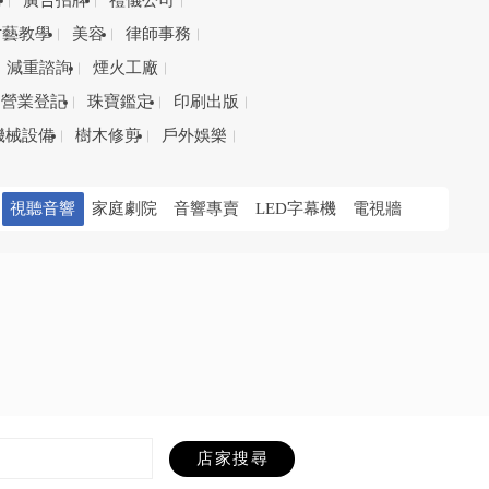
務
廣告招牌
禮儀公司
才藝教學
美容
律師事務
減重諮詢
煙火工廠
營業登記
珠寶鑑定
印刷出版
機械設備
樹木修剪
戶外娛樂
視聽音響
家庭劇院
音響專賣
LED字幕機
電視牆