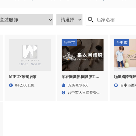
台中市
台中市
MIEUX米寓居家
采衣團體服-團體服工廠,
啪滋國際有限公
團體服,台中團體服工廠,
STORE｜童
04-23801181
0936-070-668
台中市西
台中團體服
台中童裝,西
台中市大里區⻑榮⾥
購
中興路...