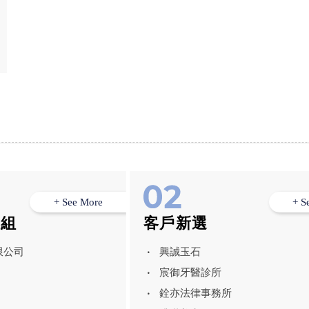
+ See More
+ S
模組
客戶新選
限公司
興誠玉石
宸御牙醫診所
銓亦法律事務所