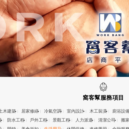
窩客幫服務項目
土木建築
居家修繕
冷氣空調
室內設計
木工裝潢
廚浴設
賃
防水工程
戶外工程
景觀工程
人力派遣
清潔公司
搬