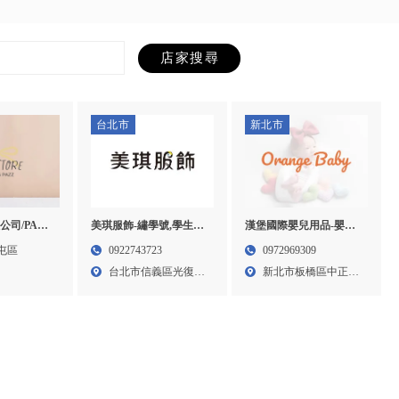
台北市
新北市
司/PAZZ
漢堡國際嬰兒用品-嬰兒
美琪服飾-繡學號,學生制
裝,童裝網購,
用品,嬰兒用品百貨,板橋
服專賣,台北繡學號,信義
屯區
0972969309
0922743723
屯區童裝網
嬰兒用品,板橋嬰兒用品
區繡學號
新北市板橋區中正路
台北市信義區光復南
百貨,新莊嬰兒用品,新莊
41號...
路41...
嬰兒用品百貨