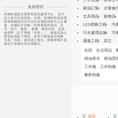
二手買賣
租車公
免責聲明
家俱訂製
沙發修
本網站僅提供窩客幫資訊參考平台， 並不
文具用品
寵物店
涉入其中任何諮詢、交易。本網站對各該窩
客幫相關資訊亦不作任何實質或形式上之審
LED燈飾工程
汽
查。本網站中所載一切窩客幫的資訊、文
字、照片、圖形 、產權、廣告內容、或其
污水處理設施
汽
他資料（以下簡稱『內容』）。無論其為公
開張貼或私下傳送，若有不實或違法情事，
均為『內容』提供者之責任，窩客幫概不負
通風工程
其它
責也不承擔任何法律責任。
全部
生活用品
精油香水
精油買
工作服
工作制服
餐飲制服
全區