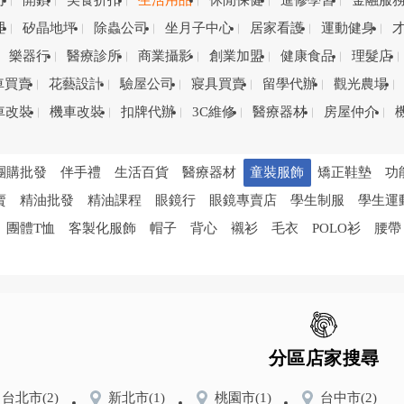
司
開鎖
美食折扣
生活用品
休閒保健
進修學習
金融服
理
矽晶地坪
除蟲公司
坐月子中心
居家看護
運動健身
樂器行
醫療診所
商業攝影
創業加盟
健康食品
理髮店
車買賣
花藝設計
驗屋公司
寢具買賣
留學代辦
觀光農場
車改裝
機車改裝
扣牌代辦
3C維修
醫療器材
房屋仲介
團購批發
伴手禮
生活百貨
醫療器材
童裝服飾
矯正鞋墊
功
賣
精油批發
精油課程
眼鏡行
眼鏡專賣店
學生制服
學生運
團體T恤
客製化服飾
帽子
背心
襯衫
毛衣
POLO衫
腰帶
分區店家搜尋
台北市
(2)
新北市
(1)
桃園市
(1)
台中市
(2)