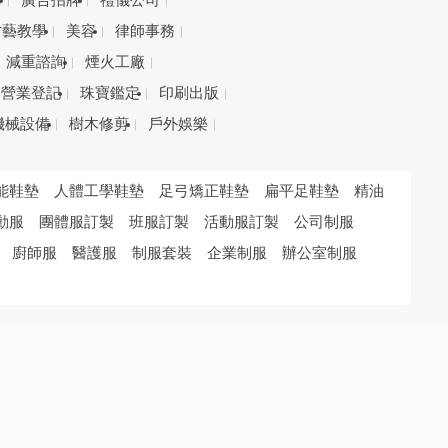
務
廣告招牌
禮儀公司
才藝教學
美容
律師事務
減重諮詢
煙火工廠
營業登記
珠寶鑑定
印刷出版
機械設備
樹木修剪
戶外娛樂
能鞋墊
人體工學鞋墊
足弓矯正鞋墊
扁平足鞋墊
精油
動服
團體服訂製
班服訂製
活動服訂製
公司制服
廚師服
醫護服
制服套裝
企業制服
辦公室制服