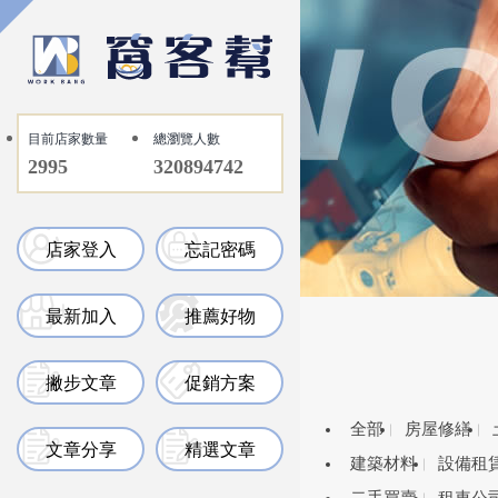
目前店家數量
總瀏覽人數
2995
320894742
店家登入
忘記密碼
最新加入
推薦好物
撇步文章
促銷方案
全部
房屋修繕
文章分享
精選文章
建築材料
設備租