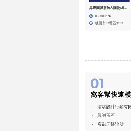
昇宏團體服飾&購物網-
團體服,團體服訂製,桃園
033600526
團體服,桃園團體服訂製,
桃園市中壢區新中北
中壢區團體服,中壢區團
路二段...
體服訂製
窩客幫快速
濬騏設計行銷有
興誠玉石
宸御牙醫診所