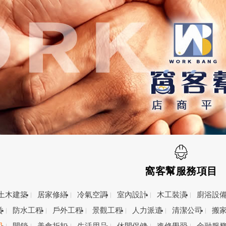
窩客幫服務項目
土木建築
居家修繕
冷氣空調
室內設計
木工裝潢
廚浴設
賃
防水工程
戶外工程
景觀工程
人力派遣
清潔公司
搬