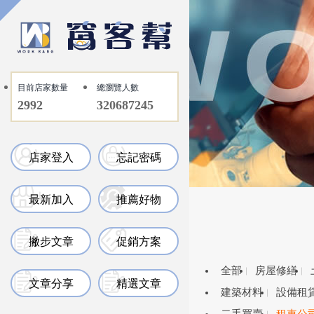
目前店家數量
總瀏覽人數
2992
320687245
店家登入
忘記密碼
最新加入
推薦好物
撇步文章
促銷方案
全部
房屋修繕
文章分享
精選文章
建築材料
設備租