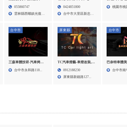
燈,雲林貨卡改裝,雲林貨
換電池,汽車換電池,台中
修,汽車保養
055860747
0424851800
桃園市桃
車改燈,
換電池,台中汽車換電池,
修,八德汽車
雲林縣西螺鎮光復東
台中市大里區新忠路
28號...
大里區換電池,大里區汽
車維修
路10...
23號...
車換電池
台中市
屏東縣
台中市
三森車體技研-汽車烤漆,
TC汽車燈藝-車燈改裝,汽
巴奈特車體美
汽車鈑金,汽車烤漆廠,台
車大燈改裝,屏東車燈改
膜,台中汽車
台中市永和路118...
0912188230
台中市南
中汽車烤漆廠,大雅汽車
裝,屏東汽車大燈改裝
容,台中汽車
屏東縣新鐘路127...
133...
烤漆廠
車鍍膜