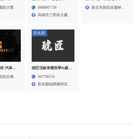
,桃園汽車維
電池更換,換汽車電池,高
凹痕修復,汽車刮痕修復,
園區大豐路
0968607738
新北市新莊區瓊林路
維修,龜山汽
雄汽車電池更換,高雄換
台北汽車凹痕修復,台北
高雄市三民區大慶街
10號...
汽車電池,三民區汽車電
汽車刮痕修復,新莊區汽
83號...
池更換,三民區換汽車電
車凹痕修復,新莊區汽車
池
刮痕修復
彰化縣
琥匠頂級車體美學&鍍
研-汽車鍍
膜-汽車鍍膜,車體鍍膜,彰
鍍膜,汽車美
047786116
屯區忠勇路
化汽車鍍膜,鹿港車體鍍
美容,南屯汽
彰化縣福興鄉同安村
膜
員鹿路...