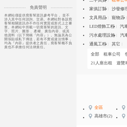
二手買賣
租車公
免責聲明
家俱訂製
沙發修
本網站僅提供窩客幫資訊參考平台， 並不
文具用品
寵物店
涉入其中任何諮詢、交易。本網站對各該窩
客幫相關資訊亦不作任何實質或形式上之審
LED燈飾工程
汽
查。本網站中所載一切窩客幫的資訊、文
字、照片、圖形 、產權、廣告內容、或其
污水處理設施
汽
他資料（以下簡稱『內容』）。無論其為公
開張貼或私下傳送，若有不實或違法情事，
均為『內容』提供者之責任，窩客幫概不負
通風工程
其它
責也不承擔任何法律責任。
全部
租車公司
21人座出租
遊覽
全區
高雄市
(2)