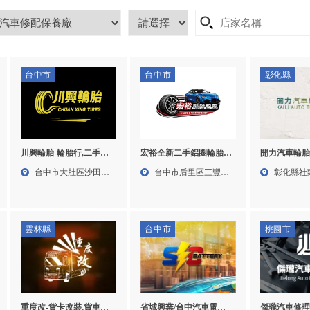
台中市
台中市
彰化縣
川興輪胎-輪胎行,二手輪
宏裕全新二手鋁圈輪胎-
開力汽車輪胎
胎行,輪胎更換,台中二手
鋁圈安裝,換輪胎,修配廠,
行,輪胎更換,
台中市大肚區沙田路
台中市后里區三豐路
彰化縣社
輪胎行,台中輪胎更換,大
台中鋁圈安裝,台中換輪
社頭輪胎更
二段3...
五段6...
巷1弄...
肚二手輪胎行,大肚輪胎
胎,后里修配廠
更換
雲林縣
台中市
桃園市
重度改-貨卡改裝,貨車改
省城興業/台中汽車電池-
傑瓏汽車修理