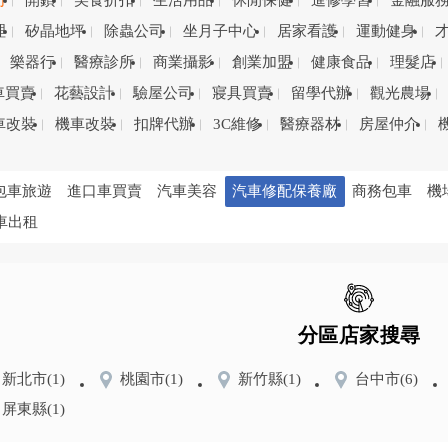
司
開鎖
美食折扣
生活用品
休閒保健
進修學習
金融服
理
矽晶地坪
除蟲公司
坐月子中心
居家看護
運動健身
樂器行
醫療診所
商業攝影
創業加盟
健康食品
理髮店
車買賣
花藝設計
驗屋公司
寢具買賣
留學代辦
觀光農場
車改裝
機車改裝
扣牌代辦
3C維修
醫療器材
房屋仲介
包車旅遊
進口車買賣
汽車美容
汽車修配保養廠
商務包車
機
車出租
分區店家搜尋
新北市
(1)
桃園市
(1)
新竹縣
(1)
台中市
(6)
屏東縣
(1)