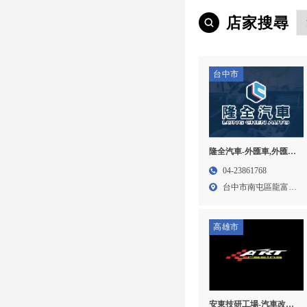
店家搜尋
台中市
隆全汽車-外匯車,外匯車
推薦,外匯車商,台中外匯
04-23861768
車,台中外匯車推薦,南屯
台中市南屯區龍富路
外匯車商
三段5...
高雄市
安東技研工場-汽車改裝,