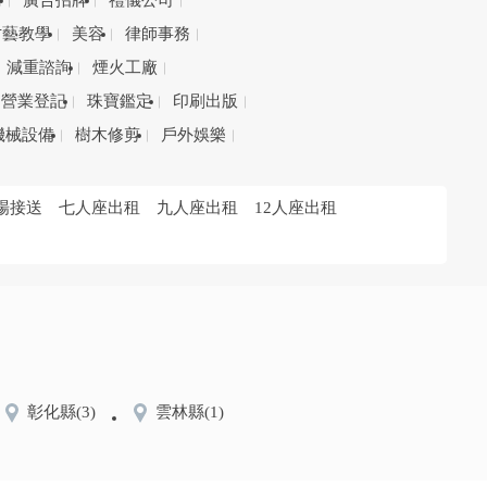
務
廣告招牌
禮儀公司
才藝教學
美容
律師事務
減重諮詢
煙火工廠
營業登記
珠寶鑑定
印刷出版
機械設備
樹木修剪
戶外娛樂
場接送
七人座出租
九人座出租
12人座出租
彰化縣
(3)
雲林縣
(1)