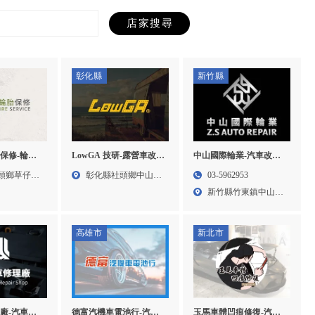
彰化縣
新竹縣
保修-輪胎
中山國際輪業-汽車改裝,
LowGA 技研-露營車改
彰化輪胎行,
汽車輪胎更換,新竹汽車
裝,行動餐車改裝,彰化露
頭鄉草仔埤
03-5962953
彰化縣社頭鄉中山路
換
改裝,竹東汽車改裝
營車改裝,彰化行動餐車
新竹縣竹東鎮中山路
三段1...
改裝,社頭鄉露營區改裝
63號...
高雄市
新北市
廠-汽車維
德富汽機車電池行-汽車
玉馬車體凹痕修復-汽車