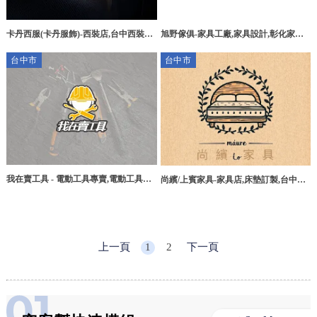
卡丹西服(卡丹服飾)-西裝店,台中西裝店,
旭野傢俱-家具工廠,家具設計,彰化家具
北區西裝店,西裝訂製,台中新郎西裝訂
工廠,大村家具行
台中市
台中市
做,台中手工西裝訂做,台中做西裝
我在賣工具 - 電動工具專賣,電動工具行,
尚繽/上賓家具-家具店,床墊訂製,台中家
台中電動工具專賣,台中電動工具行
具店,西屯家具店,沙鹿家具店
上一頁
1
2
下一頁