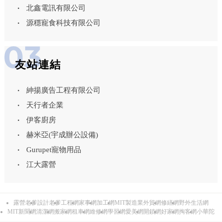
北鑫電訊有限公司
源穩寵食科技有限公司
友站連結
紳揚廣告工程有限公司
天行者企業
伊客廚房
赫米亞(宇成辦公設備)
Gurupet寵物用品
江大露營
露營老爹
設計老爹
工程網
家事網
加工網
MIT製造業外貿網
修繕網
野外生活網
MIT新聞網
清潔網
搬家網
租車網
維修網
學習網
愛美網
開鎖網
好家網
掏客網
小華陀