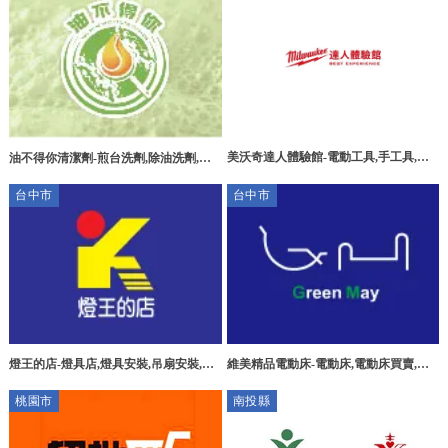
美沃奇達人體驗館-電動工具,手工具,高
油不得你清潔劑-煎台洗劑,除油洗劑,台
雄電動工具,高雄手工具,大寮區電動工
中煎台清潔劑,沙鹿除油清潔劑
台中市
台中市
具,大寮區手工具
燈王的店-燈具店,燈具安裝,吊扇安裝,台
維美精品電動床-電動床,電動床買賣,台
中燈具店,台中燈具安裝,北屯區燈具安裝
中電動床買賣,台中電動床廠商,烏日區電
桃園市
南投縣
動床買賣,烏日區電動床廠商