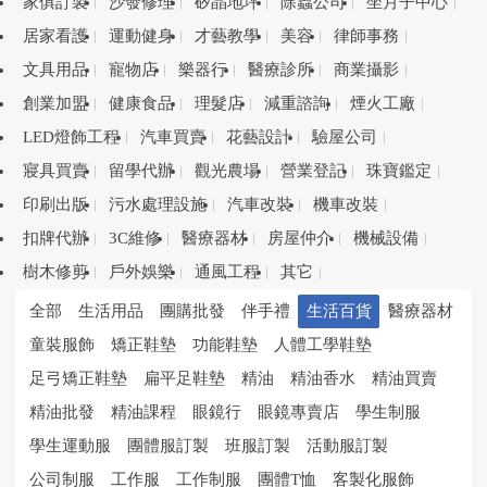
家俱訂製
沙發修理
矽晶地坪
除蟲公司
坐月子中心
居家看護
運動健身
才藝教學
美容
律師事務
文具用品
寵物店
樂器行
醫療診所
商業攝影
創業加盟
健康食品
理髮店
減重諮詢
煙火工廠
LED燈飾工程
汽車買賣
花藝設計
驗屋公司
寢具買賣
留學代辦
觀光農場
營業登記
珠寶鑑定
印刷出版
污水處理設施
汽車改裝
機車改裝
扣牌代辦
3C維修
醫療器材
房屋仲介
機械設備
樹木修剪
戶外娛樂
通風工程
其它
全部
生活用品
團購批發
伴手禮
生活百貨
醫療器材
童裝服飾
矯正鞋墊
功能鞋墊
人體工學鞋墊
足弓矯正鞋墊
扁平足鞋墊
精油
精油香水
精油買賣
精油批發
精油課程
眼鏡行
眼鏡專賣店
學生制服
學生運動服
團體服訂製
班服訂製
活動服訂製
公司制服
工作服
工作制服
團體T恤
客製化服飾