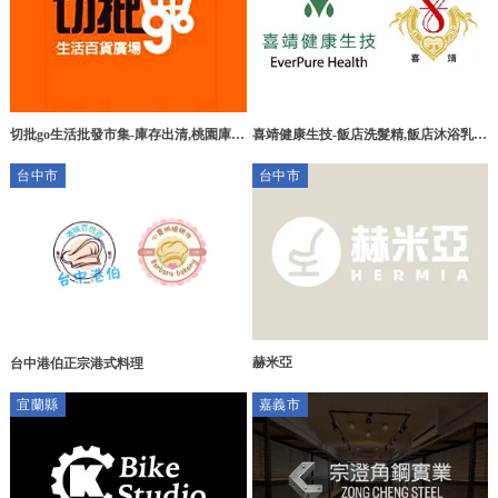
切批go生活批發市集-庫存出清,桃園庫存
喜靖健康生技-飯店洗髮精,飯店沐浴乳,
出清,八德區庫存出清收購,百貨批發,桃
南投飯店洗髮精,南投飯店沐浴乳,埔里飯
台中市
台中市
園百貨批發,八德區百貨批發廠商
店洗髮精,埔里飯店沐浴乳
赫米亞
台中港伯正宗港式料理
宜蘭縣
嘉義市