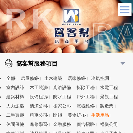
窩客幫服務項目
全部
房屋修繕
土木建築
居家修繕
冷氣空調
室內設計
木工裝潢
廚浴設備
拆除工程
水電工程
建築材料
設備租賃
防水工程
戶外工程
景觀工程
人力派遣
清潔公司
搬家公司
電器維修
製造業
二手買賣
租車公司
開鎖
美食折扣
生活用品
休閒保健
進修學習
金融服務
廣告招牌
禮儀公司