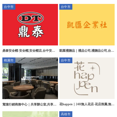
店,露營用品專賣店,桃園露營用品店,中
台中市
台中市
壢露營用品專賣店
鼎泰安全帽-安全帽,安全帽店,台中安全
凱匯禮贈品｜禮品公司,禮贈品公司,台中
帽,台中安全帽店,南屯區安全帽店
禮品公司,豐原廟會背心訂製
桃園市
台中市
花happen｜24H無人花店-花店推薦,無人
寬憶行銷商務中心｜共享辦公室,共享辦
花店,台中花店推薦,南屯區花店推薦
公室出租,桃園共享辦公室,桃園區共享辦
高雄市
公室