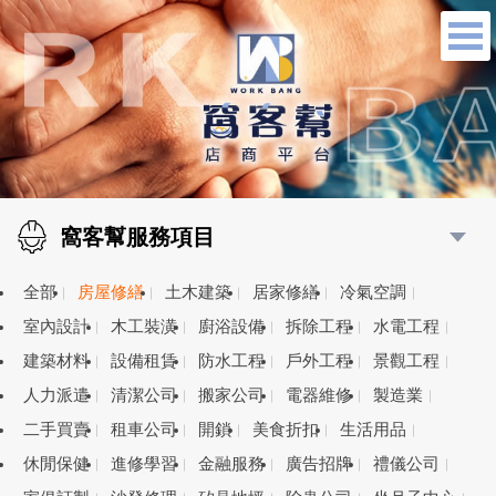
窩客幫服務項目
全部
房屋修繕
土木建築
居家修繕
冷氣空調
室內設計
木工裝潢
廚浴設備
拆除工程
水電工程
建築材料
設備租賃
防水工程
戶外工程
景觀工程
人力派遣
清潔公司
搬家公司
電器維修
製造業
二手買賣
租車公司
開鎖
美食折扣
生活用品
休閒保健
進修學習
金融服務
廣告招牌
禮儀公司