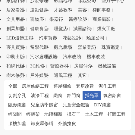
家俱訂製
沙發修理
矽晶地坪
除蟲公司
坐月子中心
居家看護
運動健身
才藝教學
美容
律師事務
文具用品
寵物店
樂器行
醫療診所
商業攝影
創業加盟
健康食品
理髮店
減重諮詢
煙火工廠
LED燈飾工程
汽車買賣
花藝設計
驗屋公司
寢具買賣
留學代辦
觀光農場
營業登記
珠寶鑑定
印刷出版
污水處理設施
汽車改裝
機車改裝
扣牌代辦
3C維修
醫療器材
房屋仲介
機械設備
樹木修剪
戶外娛樂
通風工程
其它
全部
房屋修繕工程
舊屋翻修
套房改建
泥作工程
切割穿孔
油漆工程
鐵窗
鋁門窗
採光罩
氣密鋁窗
隱形鐵窗
兒童防墜鐵窗
兒童安全鐵窗
DIY鐵窗
輕隔間
輕鋼架
地磚翻新
抿石子
土木工程
打牆工程
頂樓加蓋
鐵皮屋修繕
外牆拉皮