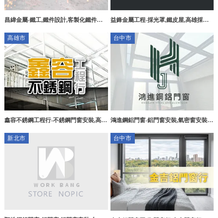
益鋒金屬工程-採光罩,鐵皮屋,高雄採光
昌緯金屬-鐵工,鐵件設計,客製化鐵件設
罩,高雄鐵皮屋,大寮區採光罩,大寮區鐵
計,桃園鐵工廠,平鎮鐵件工廠
高雄市
台中市
皮屋
鑫容不銹鋼工程行-不銹鋼門窗安裝,高雄
鴻進鋼鋁門窗-鋁門窗安裝,氣密窗安裝,
不銹鋼門窗安裝,阿蓮區不銹鋼門窗安裝,
台中鋁門窗安裝,西屯鋁門窗安裝
新北市
台中市
高雄採光罩施工