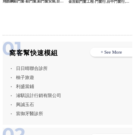
翔皓鋼鋁門窗-鋁門窗,鋁門窗安裝,台北
金吉鋁門窗工程-門窗行,台中門窗行,鋁
鋁門窗,新店鋁門窗安裝
門窗安裝,台中鋁門窗安裝,大雅鋁門窗安
裝
窩客幫快速模組
+ See More
日日晴聯合診所
柚子旅遊
利盛當鋪
濬騏設計行銷有限公司
興誠玉石
宸御牙醫診所