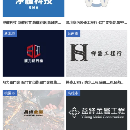
淨霾科技-防霾紗窗,防霾紗網,高雄防霾
澄境室內裝修工程行-鋁門窗安裝,氣密窗
紗窗,楠梓區防霾紗窗,楠梓區防霾紗網
安裝,採光罩安裝,台中鋁門窗安裝,烏日
新北市
台南市
氣密窗安裝,南屯採光罩安裝
樺盛工程行-防水工程,除鏽工程,隔熱工
順力鋁門窗-鋁門窗安裝,鋁門窗推薦,台
程,台南防水工程,台南除鏽工程,台南隔
北鋁門窗安裝,土城鋁門窗安裝,
桃園市
高雄市
熱工程